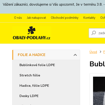
Vážení zákazníci, dovolujeme si Vás upozornit, že v termínu 3.
O nás
Jak nakupovat
Obchodní podmínky
Kontakty
Oc
Úvod
F
FOLIE A HADICE
Bubl
Bublinkové folie LDPE
Stretch fólie
Hadice, fólie LDPE
Desky LDPE