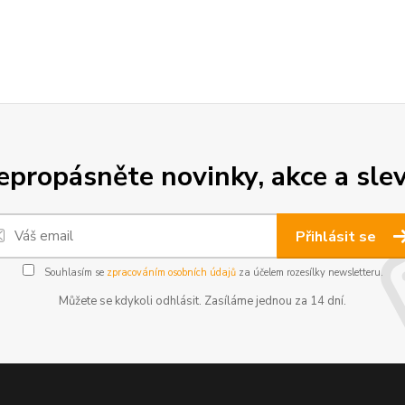
epropásněte novinky, akce a slev
Přihlásit se
Souhlasím se
zpracováním osobních údajů
za účelem rozesílky newsletteru.
Můžete se kdykoli odhlásit. Zasíláme jednou za 14 dní.