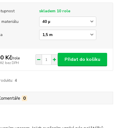
tupnost
skladem 10 role
a materiálu
ka
0 Kč
/
role
Přidat do košíku
 Kč
bez DPH
roduktu:
4
Komentáře
0