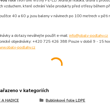
vou fólii
tvoří dvě vrstvy PE-LD. Jedna je hladká, druhá s proli
h vzduchem, které ochrání Vaše produkty před otřesy během přep
loušťce 40 a 60 µ jsou baleny v návinech po 100 metrech v pěti r
návky a dotazy neváhejte použít e-mail:
info@obaly-podlahy.cz
fonické objednávky: +420 725 426 388 Pouze v době 9 - 15 hod
ww.obaly-podlahy.cz
zařazeno v kategoriích
E A HADICE
Bublinkové folie LDPE