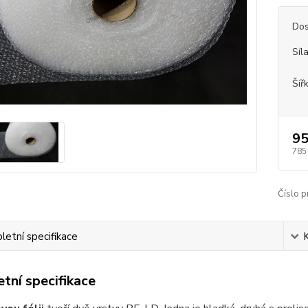
Dos
Síl
Šíř
95
785
Číslo p
etní specifikace
tní specifikace