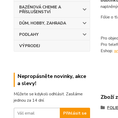
Bublinko
naplněnýc
BAZÉNOVÁ CHEMIE A
PŘÍSLUŠENSTVÍ
Fólie o t
DŮM, HOBBY, ZAHRADA
PODLAHY
Pro objed
Pro tele
VÝPRODEJ
Eshop:
w
Nepropásněte novinky, akce
a slevy!
Můžete se kdykoli odhlásit. Zasíláme
Zboží 
jednou za 14 dní.
FOLI
Přihlásit se