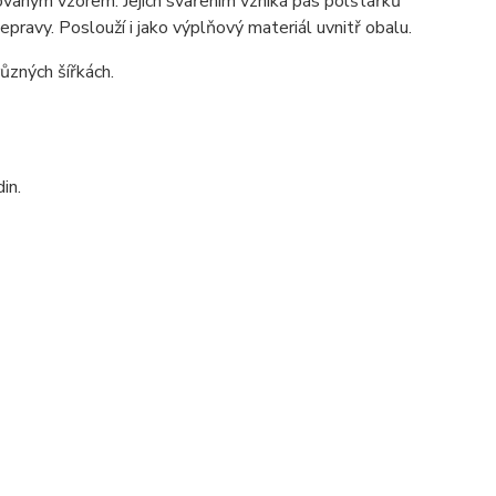
sovaným vzorem. Jejich svařením vzniká pás polštářků
ravy. Poslouží i jako výplňový materiál uvnitř obalu.
ůzných šířkách.
in.