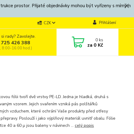
strukce prostor. Přijaté objednávky mohou být vyřízeny s mírným
Přihlášení
CZK
 si rady? Zavolejte.
0
ks
 725 426 388
za
0 Kč
, 8:00-16:00 hod.)
ovou fólii tvoří dvě vrstvy PE-LD. Jedna je hladká, druhá s
ovaným vzorem. Jejich svařením vzniká pás polštářků
ných vzduchem, které ochrání Vaše produkty před otřesy
řepravy. Poslouží i jako výplňový materiál uvnitř obalu. Fólie
ťce 40 a 60 µ jsou baleny v návinech ...
celý popis