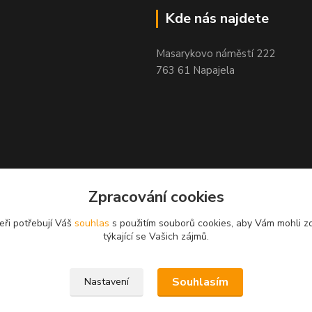
Kde nás najdete
Masarykovo náměstí 222
763 61 Napajela
Zpracování cookies
eři potřebují Váš
souhlas
s použitím souborů cookies, aby Vám mohli z
týkající se Vašich zájmů.
Souhlasím
Nastavení