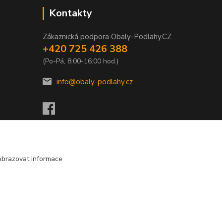
Kontakty
Zákaznická podpora Obaly-Podlahy.CZ
+420 725 426 388
(Po-Pá, 8:00-16:00 hod.)
info@obaly-podlahy.cz
obrazovat informace