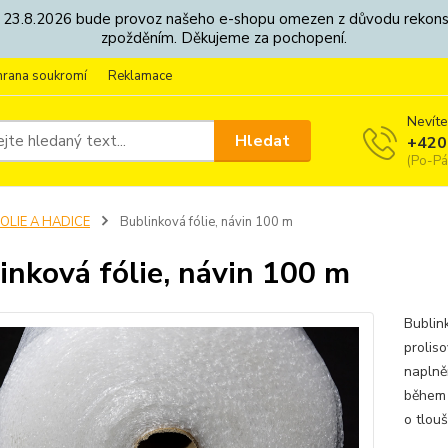
8. - 23.8.2026 bude provoz našeho e-shopu omezen z důvodu rekon
zpožděním. Děkujeme za pochopení.
hrana soukromí
Reklamace
Nevíte
Hledat
+420
(Po-Pá
OLIE A HADICE
Bublinková fólie, návin 100 m
inková fólie, návin 100 m
Bublink
prolis
naplně
během p
o tlouš