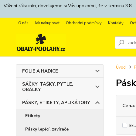
Vážení zákazníci, dovolujeme si Vás upozornit, že v termínu 3.
O nás
Jak nakupovat
Obchodní podmínky
Kontakty
Oc
Úvod
P
FOLIE A HADICE
Pásk
SÁČKY, TAŠKY, PYTLE,
OBÁLKY
PÁSKY, ETIKETY, APLIKÁTORY
Cena:
Etikety
Skl
Pásky lepící, zavírače