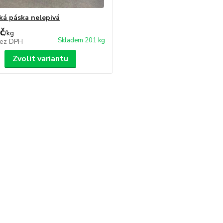
ká páska nelepivá
č
/
kg
Skladem 201 kg
ez DPH
Zvolit variantu