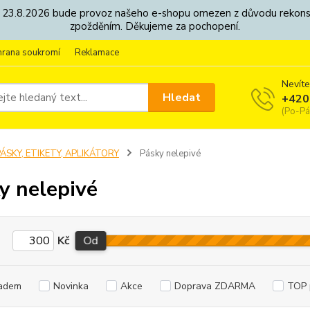
8. - 23.8.2026 bude provoz našeho e-shopu omezen z důvodu rekon
zpožděním. Děkujeme za pochopení.
hrana soukromí
Reklamace
Nevíte
Hledat
+420
(Po-Pá
ÁSKY, ETIKETY, APLIKÁTORY
Pásky nelepivé
y nelepivé
Kč
Od
adem
Novinka
Akce
Doprava ZDARMA
TOP 