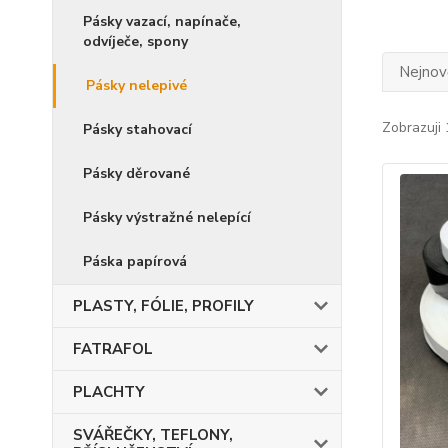
Pásky vazací, napínače,
odvíječe, spony
Nejnově
Pásky nelepivé
Zobrazuji 
Pásky stahovací
Pásky děrované
Pásky výstražné nelepící
Páska papírová
PLASTY, FÓLIE, PROFILY
FATRAFOL
PLACHTY
SVÁŘEČKY, TEFLONY,