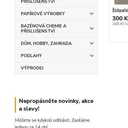
PŘÍSLUŠENSTVÍ
Štěpařs
PAPÍROVÉ VÝROBKY
300 K
248 Kč
b
BAZÉNOVÁ CHEMIE A
PŘÍSLUŠENSTVÍ
DŮM, HOBBY, ZAHRADA
PODLAHY
VÝPRODEJ
Nepropásněte novinky, akce
a slevy!
Můžete se kdykoli odhlásit. Zasíláme
jednou za 14 dní.