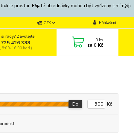
strukce prostor. Přijaté objednávky mohou být vyřízeny s mírným
Přihlášení
CZK
 si rady? Zavolejte.
0
ks
 725 426 388
za
0 Kč
, 8:00-16:00 hod.)
Do
Kč
produkt