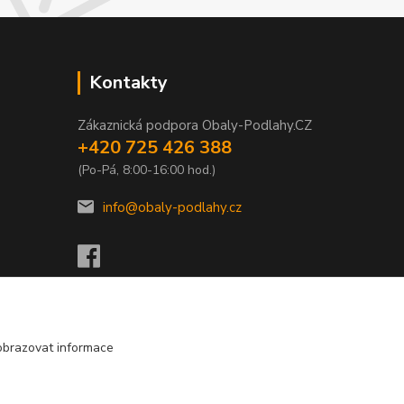
Kontakty
Zákaznická podpora Obaly-Podlahy.CZ
+420 725 426 388
(Po-Pá, 8:00-16:00 hod.)
info@obaly-podlahy.cz
obrazovat informace