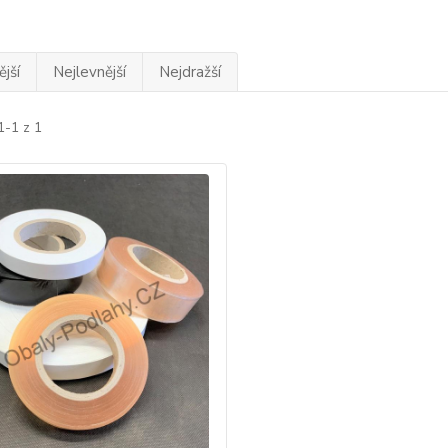
jší
Nejlevnější
Nejdražší
1-1 z 1