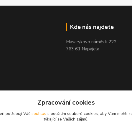
Kde nás najdete
Masarykovo náměstí 222
763 61 Napajela
Zpracování cookies
eři potřebují Váš
souhlas
s použitím souborů cookies, aby Vám mohli z
týkající se Vašich zájmů.