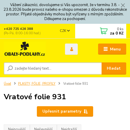
Vážení zákazníci, dovolujeme si Vás upozornit, že v termínu 3.8. -
23.8.2026 bude provoz našeho e-shopu omezen z důvodu rekonstrukce
prostor. Přijaté objednávky mohou být vyřízeny s mírným zpožděním.
Děkujeme za pochopení.
0
ks
+420 725 426 388
CZK
za
0 Kč
(Po-Pá, 8:00-16:00 hod.)
Menu
Hledat
Úvod
PLASTY, FÓLIE, PROFILY
Vratové folie 931
Vratové folie 931
Upřesnit parametry
Nejnovější
Nejlevnější
Nejdražší