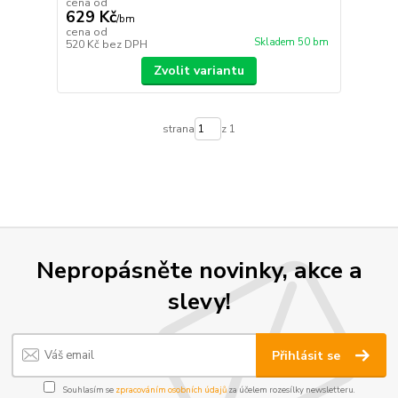
cena od
629 Kč
/
bm
cena od
Skladem 50 bm
520 Kč
bez DPH
Zvolit variantu
strana
z 1
Nepropásněte novinky, akce a
slevy!
Přihlásit se
Souhlasím se
zpracováním osobních údajů
za účelem rozesílky newsletteru.