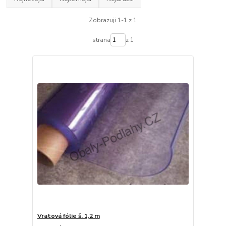
Zobrazuji 1-1 z 1
strana
z 1
Vratová fólie š. 1,2 m