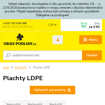
Vážení zákazníci, dovolujeme si Vás upozornit, že v termínu 3.8. -
23.8.2026 bude provoz našeho e-shopu omezen z důvodu rekonstrukce
prostor. Přijaté objednávky mohou být vyřízeny s mírným zpožděním.
Děkujeme za pochopení.
0
ks
+420 725 426 388
CZK
za
0 Kč
(Po-Pá, 8:00-16:00 hod.)
Menu
Hledat
Úvod
PLACHTY
Plachty LDPE
Plachty LDPE
Upřesnit parametry
Nejnovější
Nejlevnější
Nejdražší