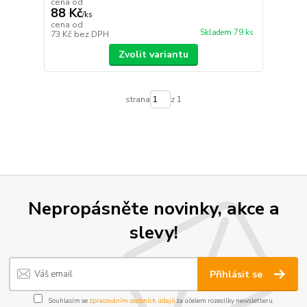
cena od
88 Kč
/
ks
cena od
Skladem 79 ks
73 Kč
bez DPH
Zvolit variantu
strana
z 1
Nepropásněte novinky, akce a
slevy!
Přihlásit se
Souhlasím se
zpracováním osobních údajů
za účelem rozesílky newsletteru.