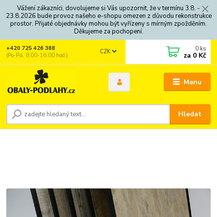
Vážení zákazníci, dovolujeme si Vás upozornit, že v termínu 3.8. -
23.8.2026 bude provoz našeho e-shopu omezen z důvodu rekonstrukce
prostor. Přijaté objednávky mohou být vyřízeny s mírným zpožděním.
Děkujeme za pochopení.
0
ks
+420 725 426 388
CZK
za
0 Kč
(Po-Pá, 8:00-16:00 hod.)
Menu
Hledat