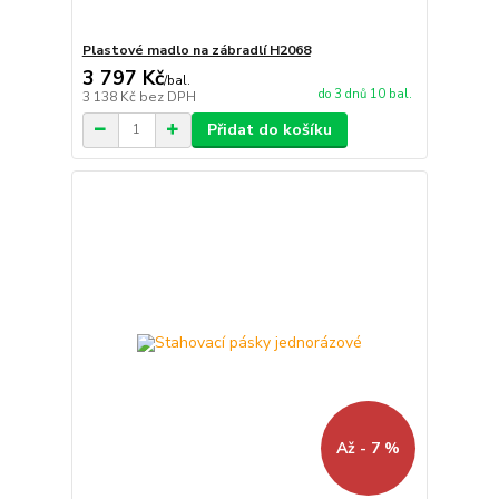
Plastové madlo na zábradlí H2068
3 797 Kč
/
bal.
do 3 dnů 10 bal.
3 138 Kč
bez DPH
Přidat do košíku
Až - 7 %