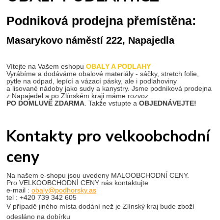
Podniková prodejna přemístěna:
Masarykovo náměstí 222, Napajedla
Vítejte na Vašem eshopu
OBALY A PODLAHY
Vyrábíme a dodáváme obalové materiály - sáčky, stretch folie,
pytle na odpad, lepící a vázací pásky, ale i podlahoviny
a lisované nádoby
jako sudy a kanystry. Jsme podniková prodejna
z Napajedel a po Zlínském kraji máme rozvoz
PO DOMLUVĚ ZDARMA
. Takže vstupte a
OBJEDNÁVEJTE!
Kontakty pro velkoobchodní
ceny
Na našem e-shopu jsou uvedeny MALOOBCHODNÍ CENY.
Pro VELKOOBCHODNÍ CENY nás kontaktujte
e-mail :
obaly@podhorsky.as
tel : +420 739 342 605
V případě jiného místa dodání než je Zlínský kraj bude zboží
odesláno na dobírku