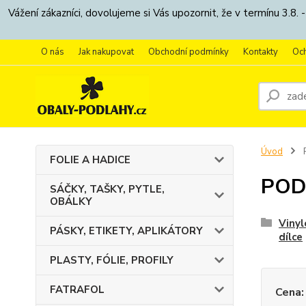
Vážení zákazníci, dovolujeme si Vás upozornit, že v termínu 3.
O nás
Jak nakupovat
Obchodní podmínky
Kontakty
Oc
Úvod
FOLIE A HADICE
POD
SÁČKY, TAŠKY, PYTLE,
OBÁLKY
Vinyl
PÁSKY, ETIKETY, APLIKÁTORY
dílce
PLASTY, FÓLIE, PROFILY
FATRAFOL
Cena: