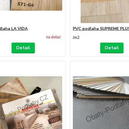
dlaha LA VIDA
PVC podlaha SUPREME PLU
na dotaz
/
m2
Detail
Detail