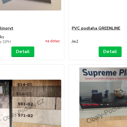
linoryt
PVC podlaha GREENLINE
/
ks
na dotaz
/
m2
z DPH
Detail
Detail