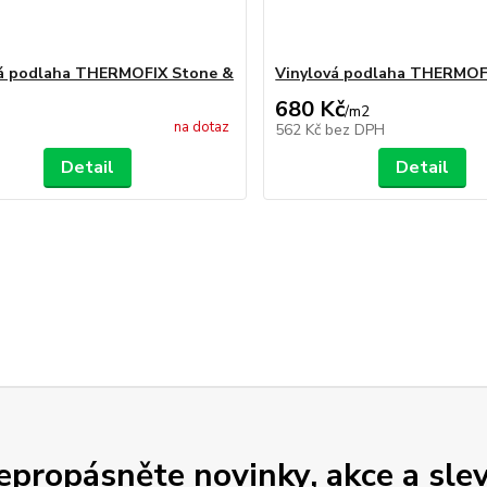
vá podlaha THERMOFIX Stone &
Vinylová podlaha THERMO
680 Kč
/
m2
na dotaz
562 Kč
bez DPH
Detail
Detail
epropásněte novinky, akce a slev