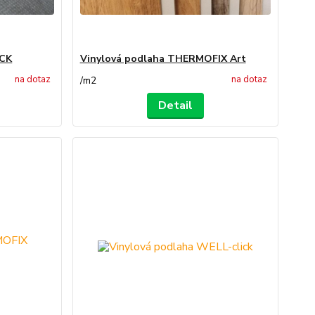
ICK
Vinylová podlaha THERMOFIX Art
na dotaz
na dotaz
/
m2
Detail