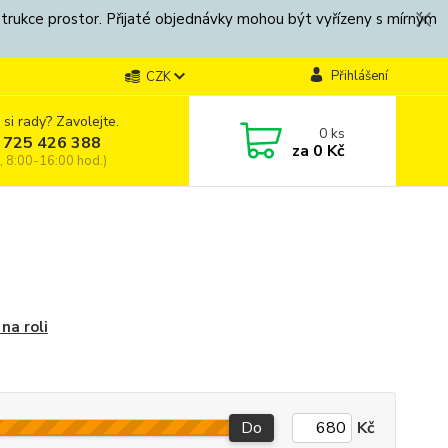
strukce prostor. Přijaté objednávky mohou být vyřízeny s mírným
Přihlášení
CZK
 si rady? Zavolejte.
0
ks
 725 426 388
za
0 Kč
, 8:00-16:00 hod.)
na roli
Do
Kč