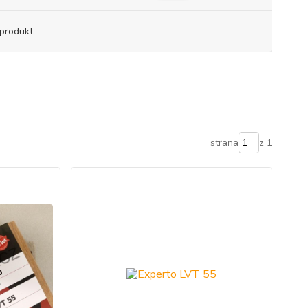
produkt
strana
z 1