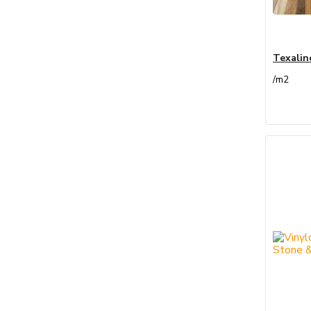
Texalin
/
m2