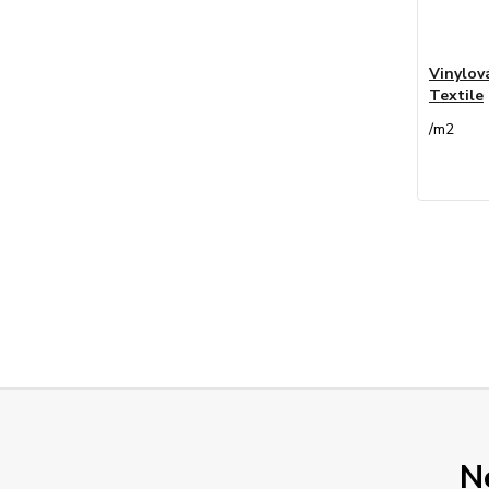
Vinylo
Textile
/
m2
N