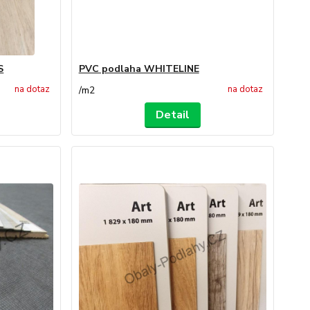
S
PVC podlaha WHITELINE
na dotaz
na dotaz
/
m2
Detail