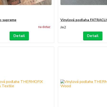
o supreme
Vinylová podlaha FATRACL
na dotaz
/
m2
Detail
Detail