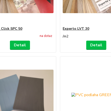
 Click SPC 50
Experto LVT 30
na dotaz
/
m2
Detail
Detail