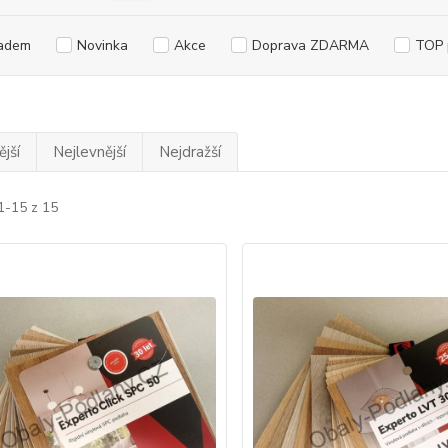
adem
Novinka
Akce
Doprava ZDARMA
TOP 
jší
Nejlevnější
Nejdražší
1-15 z 15