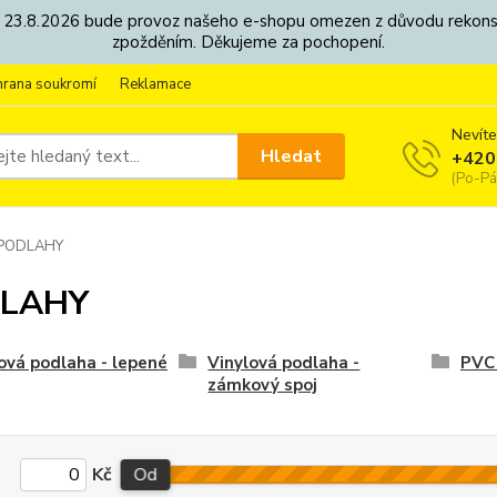
8. - 23.8.2026 bude provoz našeho e-shopu omezen z důvodu rekon
zpožděním. Děkujeme za pochopení.
hrana soukromí
Reklamace
Nevíte
Hledat
+420
(Po-Pá
PODLAHY
LAHY
ová podlaha - lepené
Vinylová podlaha -
PVC 
zámkový spoj
Kč
Od