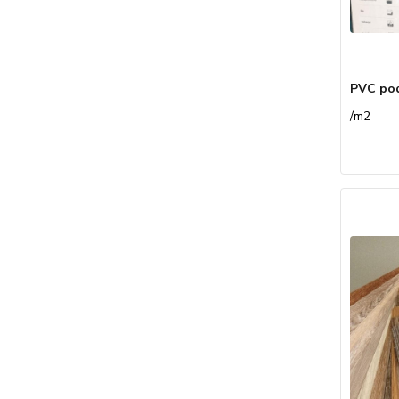
PVC po
/
m2