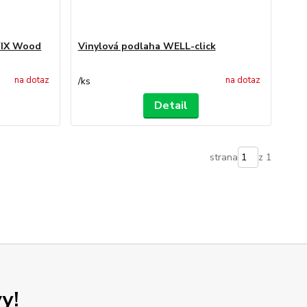
FIX Wood
Vinylová podlaha WELL-click
na dotaz
na dotaz
/
ks
Detail
strana
z 1
y!