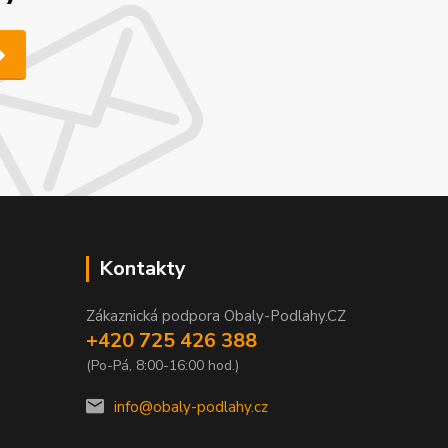
Kontakty
Zákaznická podpora Obaly-Podlahy.CZ
+420 725 426 388
(Po-Pá, 8:00-16:00 hod.)
info@obaly-podlahy.cz