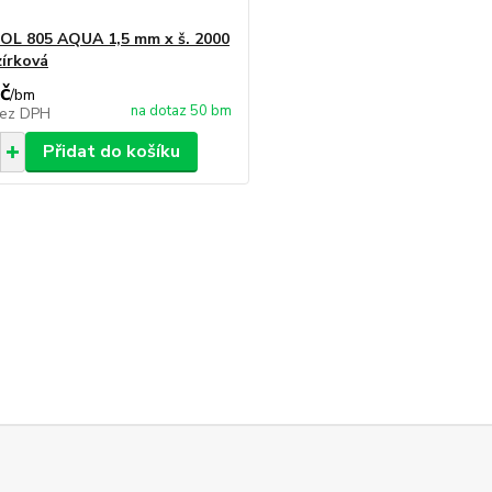
L 805 AQUA 1,5 mm x š. 2000
zírková
č
/
bm
na dotaz 50 bm
ez DPH
Přidat do košíku