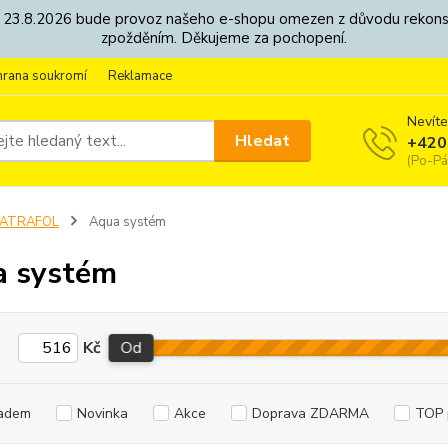
8. - 23.8.2026 bude provoz našeho e-shopu omezen z důvodu rekon
zpožděním. Děkujeme za pochopení.
hrana soukromí
Reklamace
Nevíte
Hledat
+420
(Po-Pá
FATRAFOL
Aqua systém
a systém
Kč
Od
adem
Novinka
Akce
Doprava ZDARMA
TOP 