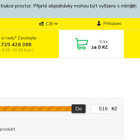
strukce prostor. Přijaté objednávky mohou být vyřízeny s mírným
Přihlášení
CZK
 si rady? Zavolejte.
0
ks
 725 426 388
za
0 Kč
, 8:00-16:00 hod.)
Do
Kč
produkt