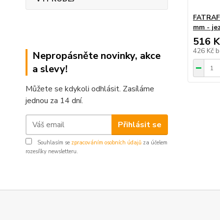
FATRAFO
mm - je
516 K
426 Kč
b
Nepropásněte novinky, akce
a slevy!
Můžete se kdykoli odhlásit. Zasíláme
jednou za 14 dní.
Přihlásit se
Souhlasím se
zpracováním osobních údajů
za účelem
rozesílky newsletteru.