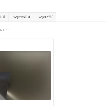
jší
Nejlevnější
Nejdražší
1-1 z 1