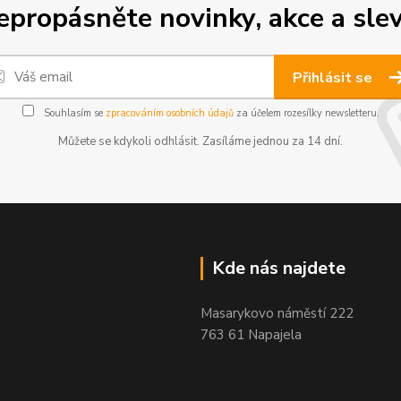
epropásněte novinky, akce a slev
Přihlásit se
Souhlasím se
zpracováním osobních údajů
za účelem rozesílky newsletteru.
Můžete se kdykoli odhlásit. Zasíláme jednou za 14 dní.
Kde nás najdete
Masarykovo náměstí 222
763 61 Napajela