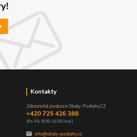
y!
Kontakty
Zákaznická podpora Obaly-Podlahy.CZ
+420 725 426 388
(Po-Pá, 8:00-16:00 hod.)
info@obaly-podlahy.cz