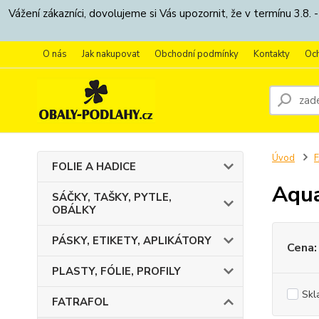
Vážení zákazníci, dovolujeme si Vás upozornit, že v termínu 3.
O nás
Jak nakupovat
Obchodní podmínky
Kontakty
Oc
Úvod
FOLIE A HADICE
Aqu
SÁČKY, TAŠKY, PYTLE,
OBÁLKY
PÁSKY, ETIKETY, APLIKÁTORY
Cena:
PLASTY, FÓLIE, PROFILY
Skl
FATRAFOL