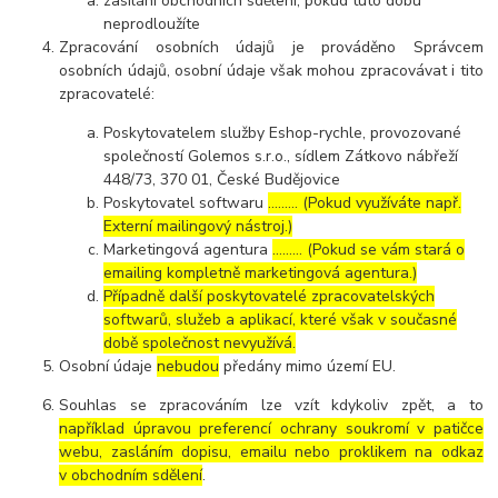
zasílání obchodních sdělení, pokud tuto dobu
neprodloužíte
Zpracování osobních údajů je prováděno Správcem
osobních údajů, osobní údaje však mohou zpracovávat i tito
zpracovatelé:
Poskytovatelem služby Eshop-rychle, provozované
společností Golemos s.r.o., sídlem Zátkovo nábřeží
448/73, 370 01, České Budějovice
Poskytovatel softwaru
……… (Pokud využíváte např.
Externí mailingový nástroj.)
Marketingová agentura
……… (Pokud se vám stará o
emailing kompletně marketingová agentura.)
Případně další poskytovatelé zpracovatelských
softwarů, služeb a aplikací, které však v současné
době společnost nevyužívá.
Osobní údaje
nebudou
předány mimo území EU.
Souhlas se zpracováním lze vzít kdykoliv zpět, a to
například úpravou preferencí ochrany soukromí v patičce
webu, zasláním dopisu, emailu nebo proklikem na odkaz
v obchodním sdělení
.