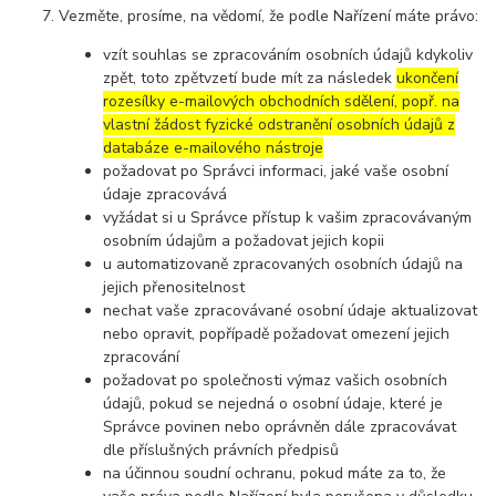
Vezměte, prosíme, na vědomí, že podle Nařízení máte právo:
vzít souhlas se zpracováním osobních údajů kdykoliv
zpět, toto zpětvzetí bude mít za následek
ukončení
rozesílky e-mailových obchodních sdělení, popř. na
vlastní žádost fyzické odstranění osobních údajů z
databáze e-mailového nástroje
požadovat po Správci informaci, jaké vaše osobní
údaje zpracovává
vyžádat si u Správce přístup k vašim zpracovávaným
osobním údajům a požadovat jejich kopii
u automatizovaně zpracovaných osobních údajů na
jejich přenositelnost
nechat vaše zpracovávané osobní údaje aktualizovat
nebo opravit, popřípadě požadovat omezení jejich
zpracování
požadovat po společnosti výmaz vašich osobních
údajů, pokud se nejedná o osobní údaje, které je
Správce povinen nebo oprávněn dále zpracovávat
dle příslušných právních předpisů
na účinnou soudní ochranu, pokud máte za to, že