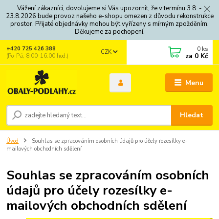
Vážení zákazníci, dovolujeme si Vás upozornit, že v termínu 3.8. -
23.8.2026 bude provoz našeho e-shopu omezen z důvodu rekonstrukce
prostor. Přijaté objednávky mohou být vyřízeny s mírným zpožděním.
Děkujeme za pochopení.
0
ks
+420 725 426 388
CZK
za
0 Kč
(Po-Pá, 8:00-16:00 hod.)
Menu
Hledat
Úvod
Souhlas se zpracováním osobních údajů pro účely rozesílky e-
mailových obchodních sdělení
Souhlas se zpracováním osobních
údajů pro účely rozesílky e-
mailových obchodních sdělení