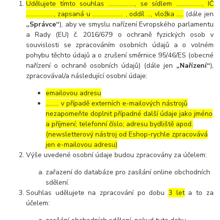
Udělujete tímto souhlas ……………..., se sídlem ………………, IČ
………………., zapsaná u ………………… , oddíl …, vložka …..
(dále jen
„Správce“
), aby ve smyslu nařízení Evropského parlamentu
a Rady (EU) č. 2016/679 o ochraně fyzických osob v
souvislosti se zpracováním osobních údajů a o volném
pohybu těchto údajů a o zrušení směrnice 95/46/ES (obecné
nařízení o ochraně osobních údajů) (dále jen
„Nařízení“
),
zpracovával/a následující osobní údaje:
emailovou adresu
……… v případě externích e-mailových nástrojů
nezapomeňte doplnit případné další údaje jako jméno
a příjmení; telefonní číslo; adresu bydliště apod.
(newsletterový nástroj od Eshop-rychle zpracovává
jen e-mailovou adresu)
Výše uvedené osobní údaje budou zpracovány za účelem:
zařazení do databáze pro zasílání online obchodních
sdělení.
Souhlas udělujete na zpracování po dobu
3 let
a to za
účelem: