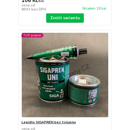
106 Kč
/
bal.
cena od
Skladem 18 bal.
88 Kč
bez DPH
Zvolit variantu
TOP produkt
Lepidlo SIGAPREN bez toluenu
cena od