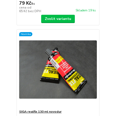
79 Kč
/
ks
cena od
Skladem 19 ks
65 Kč
bez DPH
Zvolit variantu
Novinka
SIGA realfix 130 ml novodur