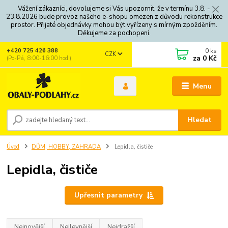
Vážení zákazníci, dovolujeme si Vás upozornit, že v termínu 3.8. -
23.8.2026 bude provoz našeho e-shopu omezen z důvodu rekonstrukce
prostor. Přijaté objednávky mohou být vyřízeny s mírným zpožděním.
Děkujeme za pochopení.
0
ks
+420 725 426 388
CZK
za
0 Kč
(Po-Pá, 8:00-16:00 hod.)
Menu
Hledat
Úvod
DŮM, HOBBY, ZAHRADA
Lepidla, čističe
Lepidla, čističe
Upřesnit parametry
Nejnovější
Nejlevnější
Nejdražší