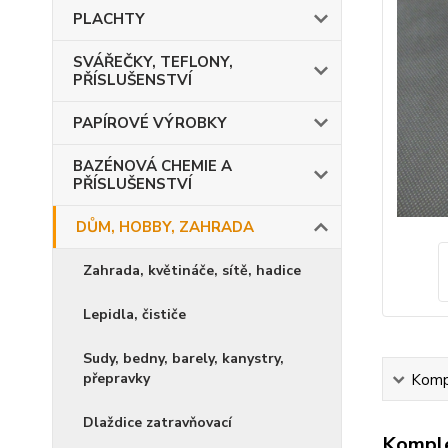
PLACHTY
SVÁŘEČKY, TEFLONY,
PŘÍSLUŠENSTVÍ
PAPÍROVÉ VÝROBKY
BAZÉNOVÁ CHEMIE A
PŘÍSLUŠENSTVÍ
DŮM, HOBBY, ZAHRADA
Zahrada, květináče, sítě, hadice
Lepidla, čističe
Sudy, bedny, barely, kanystry,
přepravky
Kompl
Dlaždice zatravňovací
Komple