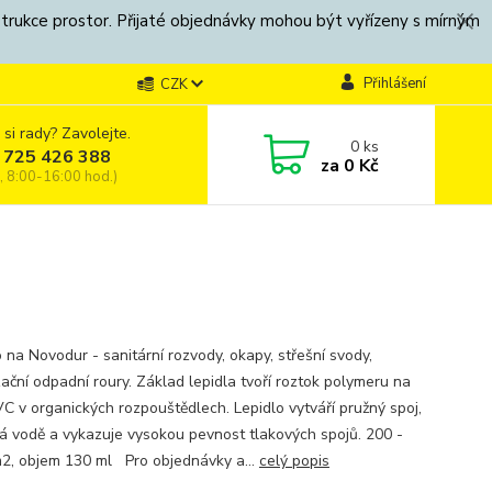
strukce prostor. Přijaté objednávky mohou být vyřízeny s mírným
Přihlášení
CZK
 si rady? Zavolejte.
0
ks
 725 426 388
za
0 Kč
, 8:00-16:00 hod.)
 na Novodur - sanitární rozvody, okapy, střešní svody,
zační odpadní roury. Základ lepidla tvoří roztok polymeru na
VC v organických rozpouštědlech. Lepidlo vytváří pružný spoj,
á vodě a vykazuje vysokou pevnost tlakových spojů. 200 -
2, objem 130 ml Pro objednávky a...
celý popis