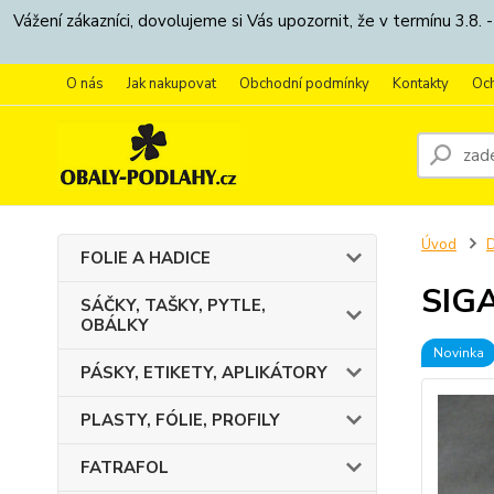
Vážení zákazníci, dovolujeme si Vás upozornit, že v termínu 3.
O nás
Jak nakupovat
Obchodní podmínky
Kontakty
Oc
Úvod
FOLIE A HADICE
SIGA
SÁČKY, TAŠKY, PYTLE,
OBÁLKY
Novinka
PÁSKY, ETIKETY, APLIKÁTORY
PLASTY, FÓLIE, PROFILY
FATRAFOL