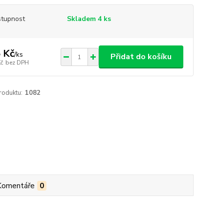
tupnost
Skladem 4 ks
 Kč
/
ks
Přidat do košíku
Kč
bez DPH
roduktu:
1082
Komentáře
0