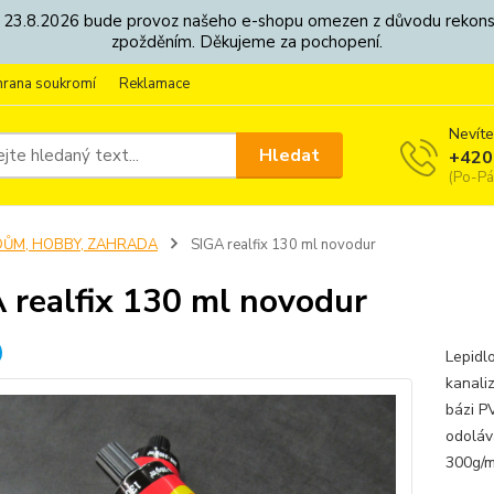
8. - 23.8.2026 bude provoz našeho e-shopu omezen z důvodu rekon
zpožděním. Děkujeme za pochopení.
hrana soukromí
Reklamace
Nevíte
Hledat
+420
(Po-Pá
DŮM, HOBBY, ZAHRADA
SIGA realfix 130 ml novodur
 realfix 130 ml novodur
Lepidlo
kanali
bázi P
odoláv
300g/m