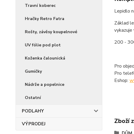
Travní koberec
Lepidlo n
Hračky Retro Fatra
Základ le
vykazuje
Rošty, závěsy koupelnové
200 - 3
UV fólie pod plot
Koženka čalounická
Pro objed
Gumičky
Pro tele
Eshop:
w
Nádrže a popelnice
Ostatní
PODLAHY
Zboží 
VÝPRODEJ
DŮM,