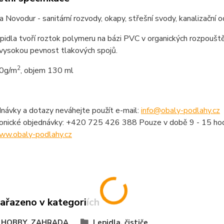
a Novodur - sanitární rozvody, okapy, střešní svody, kanalizační o
pidla tvoří roztok polymeru na bázi PVC v organických rozpouště
 vysokou pevnost tlakových spojů.
2
00g/m
, objem 130 ml
návky a dotazy neváhejte použít e-mail:
info@obaly-podlahy.cz
fonické objednávky: +420 725 426 388 Pouze v době 9 - 15 hod
ww.obaly-podlahy.cz
zařazeno v kategoriích
 HOBBY, ZAHRADA
Lepidla, čističe