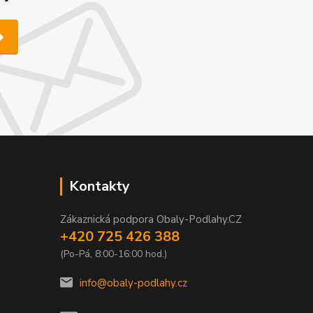
Kontakty
Zákaznická podpora Obaly-Podlahy.CZ
+420 725 426 388
(Po-Pá, 8:00-16:00 hod.)
info@obaly-podlahy.cz