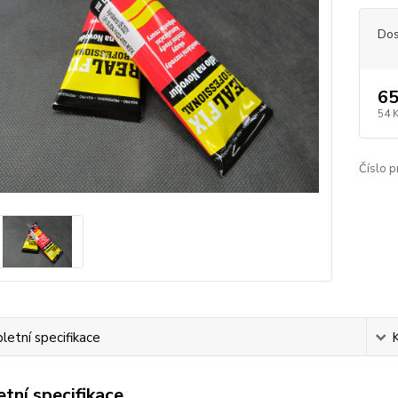
Dos
65
54 
Číslo p
etní specifikace
tní specifikace