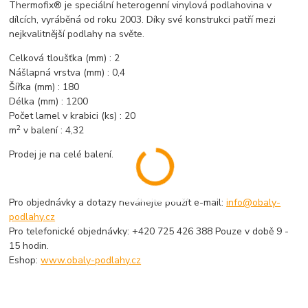
Thermofix® je speciální heterogenní vinylová podlahovina v
dílcích, vyráběná od roku 2003. Díky své konstrukci patří mezi
nejkvalitnější podlahy na světe.
Celková tloušťka (mm) : 2
Nášlapná vrstva (mm) : 0,4
Šířka (mm) : 180
Délka (mm) : 1200
Počet lamel v krabici (ks) : 20
2
m
v balení : 4,32
Prodej je na celé balení.
Pro objednávky a dotazy neváhejte použít e-mail:
info@obaly-
podlahy.cz
Pro telefonické objednávky: +420 725 426 388 Pouze v době 9 -
15 hodin.
Eshop:
www.obaly-podlahy.cz