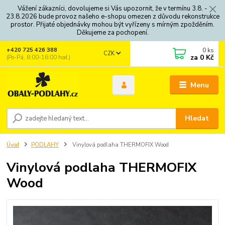
Vážení zákazníci, dovolujeme si Vás upozornit, že v termínu 3.8. -
23.8.2026 bude provoz našeho e-shopu omezen z důvodu rekonstrukce
prostor. Přijaté objednávky mohou být vyřízeny s mírným zpožděním.
Děkujeme za pochopení.
0
ks
+420 725 426 388
CZK
za
0 Kč
(Po-Pá, 8:00-16:00 hod.)
Menu
Hledat
Úvod
PODLAHY
Vinylová podlaha THERMOFIX Wood
Vinylová podlaha THERMOFIX
Wood