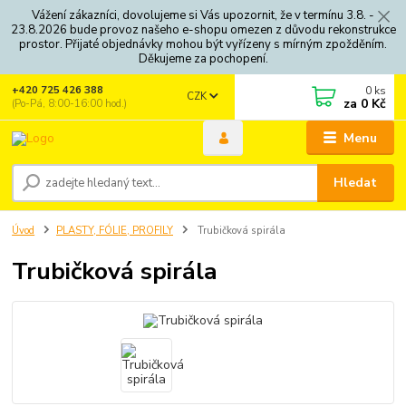
Vážení zákazníci, dovolujeme si Vás upozornit, že v termínu 3.8. -
23.8.2026 bude provoz našeho e-shopu omezen z důvodu rekonstrukce
prostor. Přijaté objednávky mohou být vyřízeny s mírným zpožděním.
Děkujeme za pochopení.
0
ks
+420 725 426 388
CZK
za
0 Kč
(Po-Pá, 8:00-16:00 hod.)
Menu
Hledat
Úvod
PLASTY, FÓLIE, PROFILY
Trubičková spirála
Trubičková spirála