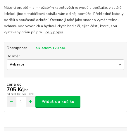
Máte-li problém s množstvím kabelových rozvodů u počítače, v autě či
kdekoli jinde, trubičková spirála vám od něj pomůže. Přehledně kabely
oddělí a současně ochrání. Oceníte ji také jako snadno vyměnitelnou
ochranu vodovodních a hydraulických hadic či jejich částí, které jsou
vystaveny otěru při pra...
celý popis
Dostupnost
Skladem 120 bal.
Rozměr
cena od
705 Kč
/
bal.
od
583 Kč
bez DPH
Přidat do košíku