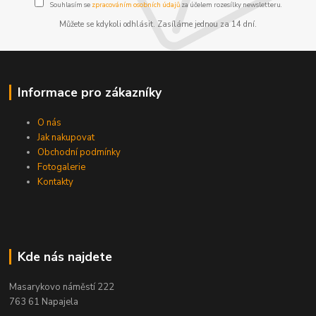
Souhlasím se
zpracováním osobních údajů
za účelem rozesílky newsletteru.
Můžete se kdykoli odhlásit. Zasíláme jednou za 14 dní.
Informace pro zákazníky
O nás
Jak nakupovat
Obchodní podmínky
Fotogalerie
Kontakty
Kde nás najdete
Masarykovo náměstí 222
763 61 Napajela