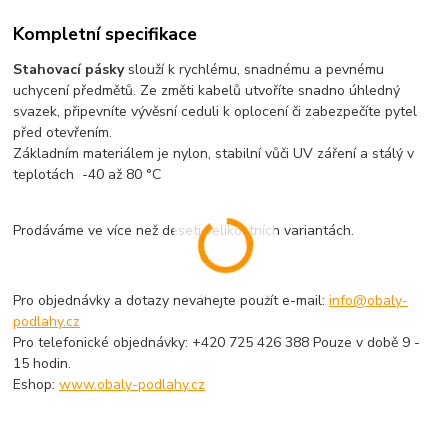
Kompletní specifikace
Stahovací pásky
slouží k rychlému, snadnému a pevnému
uchycení předmětů. Ze změti kabelů utvoříte snadno úhledný
svazek, připevníte vývěsní ceduli k oplocení či zabezpečíte pytel
před otevřením.
Základním materiálem je nylon, stabilní vůči UV záření a stálý v
teplotách -40 až 80 °C
Prodáváme ve více než deseti velikostních variantách.
Pro objednávky a dotazy neváhejte použít e-mail:
info@obaly-
podlahy.cz
Pro telefonické objednávky: +420 725 426 388 Pouze v době 9 -
15 hodin.
Eshop:
www.obaly-podlahy.cz