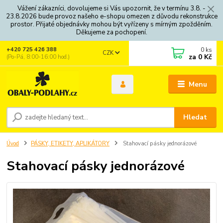
Vážení zákazníci, dovolujeme si Vás upozornit, že v termínu 3.8. -
23.8.2026 bude provoz našeho e-shopu omezen z důvodu rekonstrukce
prostor. Přijaté objednávky mohou být vyřízeny s mírným zpožděním.
Děkujeme za pochopení.
0
ks
+420 725 426 388
CZK
za
0 Kč
(Po-Pá, 8:00-16:00 hod.)
Menu
Hledat
Úvod
PÁSKY, ETIKETY, APLIKÁTORY
Stahovací pásky jednorázové
Stahovací pásky jednorázové