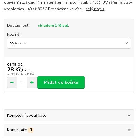
otevřením.Základním materiálem je nylon, stabilní vůči UV záření a stálý
v teplotách -40 až 80 °C Prodáváme ve více...
celý popis
Dostupnost
skladem 149 bal.
Rozměr
cena od
28 Kč
/
bal.
od
23 Kč
bez DPH
Přidat do košíku
Kompletní specifikace
Komentáře
0