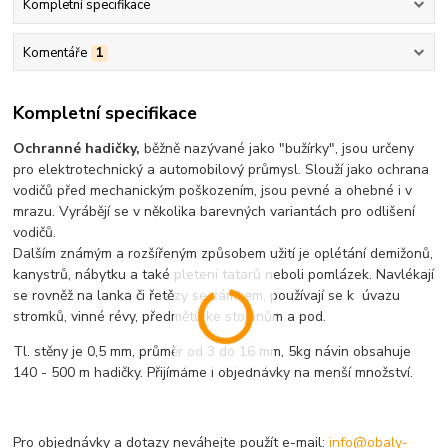
Kompletní specifikace
Komentáře
1
Kompletní specifikace
Ochranné hadičky,
běžně nazývané jako "bužírky", jsou určeny
pro elektrotechnický a automobilový průmysl. Slouží jako ochrana
vodičů před mechanickým poškozením, jsou pevné a ohebné i v
mrazu. Vyrábějí se v několika barevných variantách pro odlišení
vodičů.
Dalším známým a rozšířeným způsobem užití je oplétání demižonů,
kanystrů, nábytku a také pletení tatarů neboli pomlázek. Navlékají
se rovněž na lanka či řetězy se zámkem, používají se k úvazu
stromků, vinné révy, předmětů ke stojanům a pod.
Tl. stěny je 0,5 mm, průměr od 3 do 16 mm, 5kg návin obsahuje
140 - 500 m hadičky. Přijímáme i objednávky na menší množství.
Pro objednávky a dotazy neváhejte použít e-mail:
info@obaly-