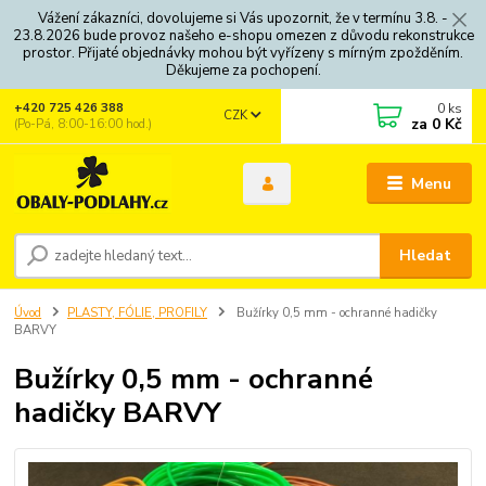
Vážení zákazníci, dovolujeme si Vás upozornit, že v termínu 3.8. -
23.8.2026 bude provoz našeho e-shopu omezen z důvodu rekonstrukce
prostor. Přijaté objednávky mohou být vyřízeny s mírným zpožděním.
Děkujeme za pochopení.
0
ks
+420 725 426 388
CZK
za
0 Kč
(Po-Pá, 8:00-16:00 hod.)
Menu
Hledat
Úvod
PLASTY, FÓLIE, PROFILY
Bužírky 0,5 mm - ochranné hadičky
BARVY
Bužírky 0,5 mm - ochranné
hadičky BARVY