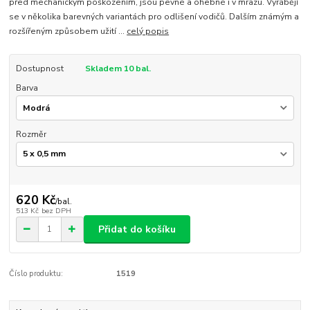
před mechanickým poškozením, jsou pevné a ohebné i v mrazu. Vyrábějí
se v několika barevných variantách pro odlišení vodičů. Dalším známým a
rozšířeným způsobem užití ...
celý popis
Dostupnost
Skladem 10 bal.
Barva
Rozměr
620 Kč
/
bal.
513 Kč
bez DPH
Přidat do košíku
Číslo produktu:
1519