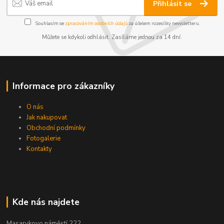
Přihlásit se
Souhlasím se
zpracováním osobních údajů
za účelem rozesílky newsletteru.
Můžete se kdykoli odhlásit. Zasíláme jednou za 14 dní.
Informace pro zákazníky
O nás
Jak nakupovat
Obchodní podmínky
Fotogalerie
Kontakty
Kde nás najdete
Masarykovo náměstí 222