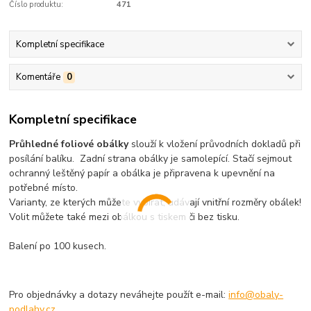
Číslo produktu:
471
Kompletní specifikace
Komentáře
0
Kompletní specifikace
Průhledné foliové obálky
slouží k vložení průvodních dokladů při
posílání balíku. Zadní strana obálky je samolepící. Stačí sejmout
ochranný leštěný papír a obálka je připravena k upevnění na
potřebné místo.
Varianty, ze kterých můžete vybírat, udávají vnitřní rozměry obálek!
Volit můžete také mezi obálkou s tiskem či bez tisku.
Balení po 100 kusech.
Pro objednávky a dotazy neváhejte použít e-mail:
info@obaly-
podlahy.cz