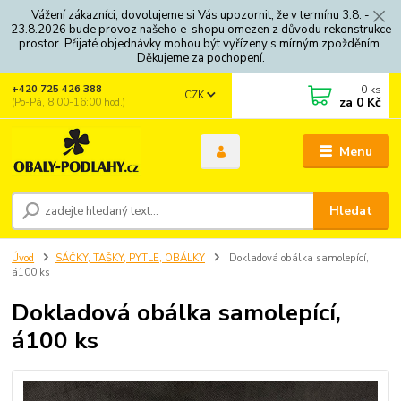
Vážení zákazníci, dovolujeme si Vás upozornit, že v termínu 3.8. -
23.8.2026 bude provoz našeho e-shopu omezen z důvodu rekonstrukce
prostor. Přijaté objednávky mohou být vyřízeny s mírným zpožděním.
Děkujeme za pochopení.
0
ks
+420 725 426 388
CZK
za
0 Kč
(Po-Pá, 8:00-16:00 hod.)
Menu
Hledat
Úvod
SÁČKY, TAŠKY, PYTLE, OBÁLKY
Dokladová obálka samolepící,
á100 ks
Dokladová obálka samolepící,
á100 ks