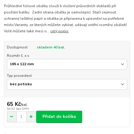
Průhledné foliové obálky slouží k vložení průvodních dokladů při
posílání balíku. Zadní strana obálky je samolepící. Stačí sejmout
ochranný leštěný papír a obálka je připravena k upevnění na potřebné
místo.Varianty, ze kterých můžete vybírat, udávají vnitřní rozměry obálek!
Volit můžete také mezi o...
celý popis
Dostupnost
skladem 40 bal.
Rozměr š. x v.
Typ provedení
65 Kč
/
bal.
54 Kč
bez DPH
Přidat do košíku