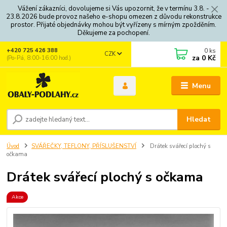
Vážení zákazníci, dovolujeme si Vás upozornit, že v termínu 3.8. -
23.8.2026 bude provoz našeho e-shopu omezen z důvodu rekonstrukce
prostor. Přijaté objednávky mohou být vyřízeny s mírným zpožděním.
Děkujeme za pochopení.
0
ks
+420 725 426 388
CZK
za
0 Kč
(Po-Pá, 8:00-16:00 hod.)
Menu
Hledat
Úvod
SVÁŘEČKY, TEFLONY, PŘÍSLUŠENSTVÍ
Drátek svářecí plochý s
očkama
Drátek svářecí plochý s očkama
Akce