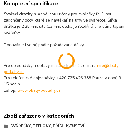
Kompletní specifikace
Svářecí drátky ploché
jsou určeny pro svářečky folií. Jsou
zakončeny očky, které se navlékají na trny ve svářečce. Šířka
drátku je 2,25 mm, síla 0,2 mm, délka je rozdílná a je dána typem
svářečky.
Dodáváme i volně podle požadované délky.
Pro objednávky a dotazy neváhejte použít e-mail:
info@obaly-
podlahy.cz
Pro telefonické objednávky: +420 725 426 388 Pouze v době 9 -
15 hodin.
Eshop:
www.obaly-podlahy.cz
Zboží zařazeno v kategoriích
SVÁŘEČKY, TEFLONY, PŘÍSLUŠENSTVÍ