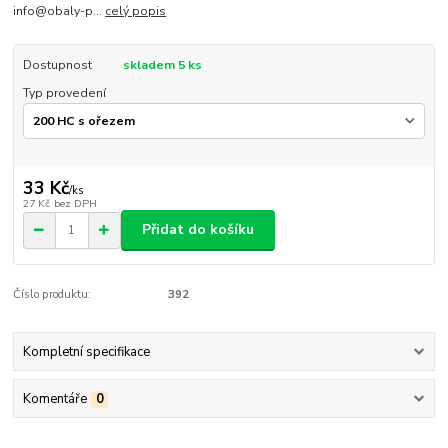
info@obaly-p...
celý popis
Dostupnost
skladem 5 ks
Typ provedení
33 Kč
/
ks
27 Kč
bez DPH
Přidat do košíku
Číslo produktu:
392
Kompletní specifikace
Komentáře
0