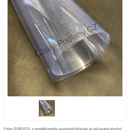
Fólie DUROFOL z neměkčeného polyvinylchloridu je válcovaný plošný