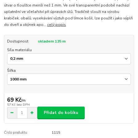
útvar o tloušťce menší než 1 mm. Ve své transparentní podobě nachází
uplatnění ve včelařství při úpravách úlů. Tradičně slouží na výrobu
krabiček, obalů, vysekávání výztuh pod límce košil, lze použít i jako výplň
do dveří a okýnek apo...
celý popis
Dostupnost
skladem 135 m
Síla materiálu
Šířka
69 Kč
/
m
57 Kč
bez DPH
Přidat do košíku
Číslo produktu:
1115