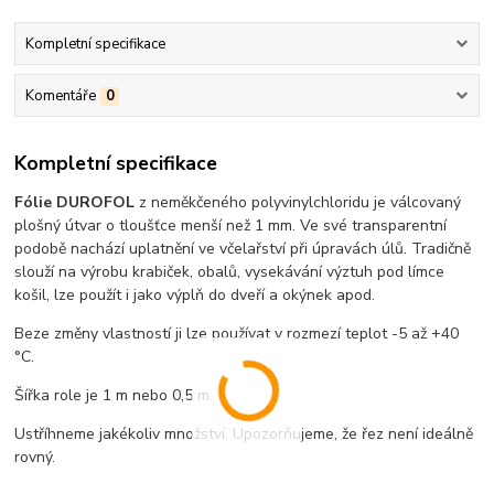
Kompletní specifikace
Komentáře
0
Kompletní specifikace
Fólie DUROFOL
z neměkčeného polyvinylchloridu je válcovaný
plošný útvar o tloušťce menší než 1
mm. Ve své transparentní
podobě nachází uplatnění ve včelařství při úpravách úlů. Tradičně
slouží na výrobu krabiček, obalů, vysekávání výztuh pod límce
košil, lze použít i jako výplň do dveří a okýnek apod.
Beze změny vlastností ji lze používat v rozmezí teplot -5 až +40
°C.
Šířka role je 1 m nebo 0,5 m.
Ustříhneme jakékoliv množství. Upozorňujeme, že řez není ideálně
rovný.