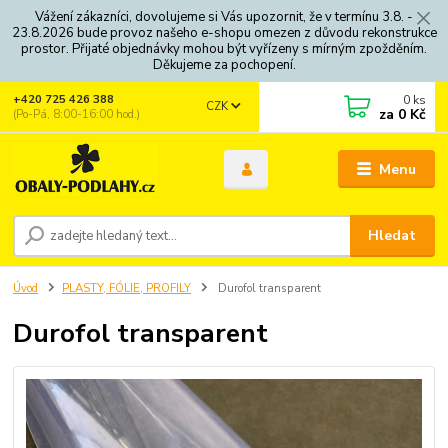
Vážení zákazníci, dovolujeme si Vás upozornit, že v termínu 3.8. -
23.8.2026 bude provoz našeho e-shopu omezen z důvodu rekonstrukce
prostor. Přijaté objednávky mohou být vyřízeny s mírným zpožděním.
Děkujeme za pochopení.
0
ks
+420 725 426 388
CZK
za
0 Kč
(Po-Pá, 8:00-16:00 hod.)
Menu
Hledat
Úvod
PLASTY, FÓLIE, PROFILY
Durofol transparent
Durofol transparent