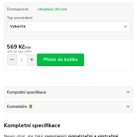
Dostupnost
skladem 30 role
Typ provedení
569 Kč
/
role
470 Kč
bez DPH
Přidat do košíku
Kompletní specifikace
Komentáře
0
Kompletní specifikace
Nejen obal, ale také
samolepící
signalizační a výstražné