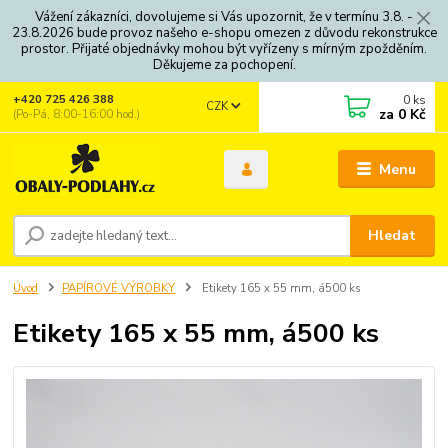
Vážení zákazníci, dovolujeme si Vás upozornit, že v termínu 3.8. -
23.8.2026 bude provoz našeho e-shopu omezen z důvodu rekonstrukce
prostor. Přijaté objednávky mohou být vyřízeny s mírným zpožděním.
Děkujeme za pochopení.
0
ks
+420 725 426 388
CZK
za
0 Kč
(Po-Pá, 8:00-16:00 hod.)
Menu
Hledat
Úvod
PAPÍROVÉ VÝROBKY
Etikety 165 x 55 mm, á500 ks
Etikety 165 x 55 mm, á500 ks