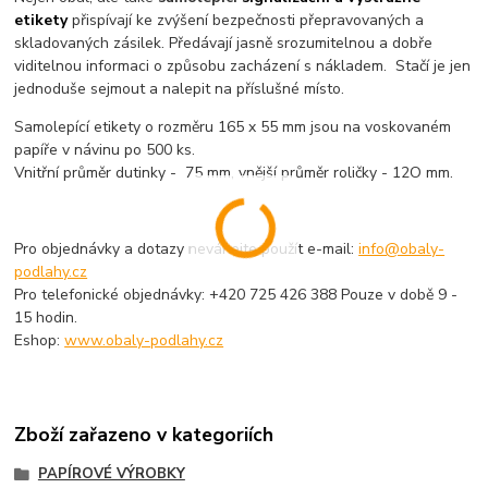
etikety
přispívají ke zvýšení bezpečnosti přepravovaných a
skladovaných zásilek. Předávají jasně srozumitelnou a dobře
viditelnou informaci o způsobu zacházení s nákladem. Stačí je jen
jednoduše sejmout a nalepit na příslušné místo.
Samolepící etikety o rozměru 165 x 55 mm jsou na voskovaném
papíře v návinu po 500 ks.
Vnitřní průměr dutinky - 75 mm, vnější průměr roličky - 12O mm.
Pro objednávky a dotazy neváhejte použít e-mail:
info@obaly-
podlahy.cz
Pro telefonické objednávky: +420 725 426 388 Pouze v době 9 -
15 hodin.
Eshop:
www.obaly-podlahy.cz
Zboží zařazeno v kategoriích
PAPÍROVÉ VÝROBKY