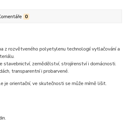
Komentáře
0
ena z rozvětveného polyetylenu technologií vytlačování a
teriálu.
e stavebnictví, zemědělství, strojírenství i domácnosti.
ch, transparentní i probarvené.
 je orientační, ve skutečnosti se může mírně lišit.
in.