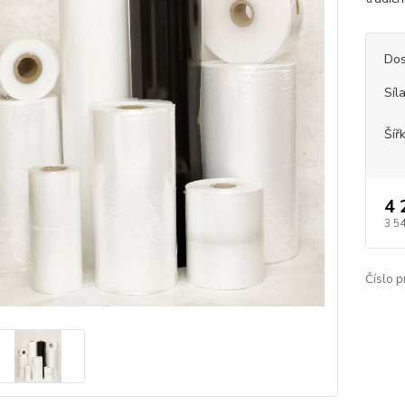
Dos
Síl
Šíř
4 
3 5
Číslo p