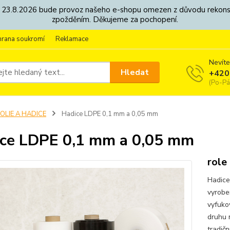
8. - 23.8.2026 bude provoz našeho e-shopu omezen z důvodu rekon
zpožděním. Děkujeme za pochopení.
hrana soukromí
Reklamace
Nevíte
Hledat
+420
(Po-Pá
OLIE A HADICE
Hadice LDPE 0,1 mm a 0,05 mm
ce LDPE 0,1 mm a 0,05 mm
role
Hadice
vyrobe
vyfuko
druhu 
tradičn