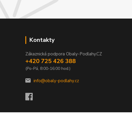
Kontakty
Zákaznická podpora Obaly-Podlahy.CZ
+420 725 426 388
(Po-Pá, 8:00-16:00 hod.)
info@obaly-podlahy.cz