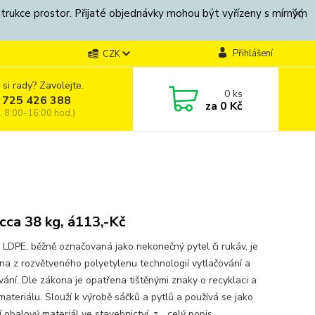
strukce prostor. Přijaté objednávky mohou být vyřízeny s mírným
Přihlášení
CZK
 si rady? Zavolejte.
0
ks
 725 426 388
za
0 Kč
, 8:00-16:00 hod.)
 cca 38 kg, á113,-Kč
 LDPE, běžně označovaná jako nekonečný pytel či rukáv, je
na z rozvětveného polyetylenu technologií vytlačování a
vání. Dle zákona je opatřena tištěnými znaky o recyklaci a
materiálu. Slouží k výrobě sáčků a pytlů a používá se jako
í obalový materiál ve stavebnictví, z...
celý popis