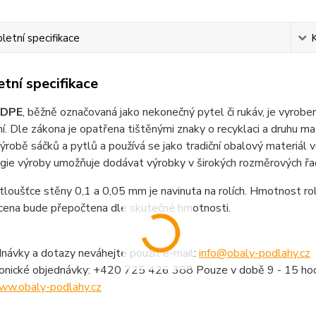
etní specifikace
tní specifikace
LDPE
, běžně označovaná jako nekonečný pytel či rukáv, je vyrob
í. Dle zákona je opatřena tištěnými znaky o recyklaci a druhu ma
výrobě sáčků a pytlů a používá se jako tradiční obalový materiál v
ie výroby umožňuje dodávat výrobky v širokých rozměrových řadá
tloušťce stěny 0,1 a 0,05 mm je navinuta na rolích. Hmotnost role
cena bude přepočtena dle skutečné hmotnosti.
návky a dotazy neváhejte použít e-mail:
info@obaly-podlahy.cz
fonické objednávky: +420 725 426 388 Pouze v době 9 - 15 hod
ww.obaly-podlahy.cz