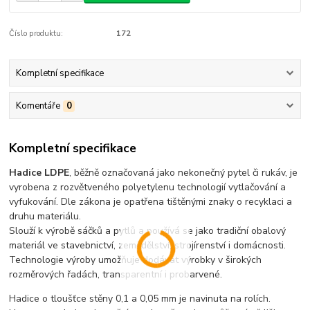
Číslo produktu:
172
Kompletní specifikace
Komentáře
0
Kompletní specifikace
Hadice LDPE
, běžně označovaná jako nekonečný pytel či rukáv, je
vyrobena z rozvětveného polyetylenu technologií vytlačování a
vyfukování. Dle zákona je opatřena tištěnými znaky o recyklaci a
druhu materiálu.
Slouží k výrobě sáčků a pytlů a používá se jako tradiční obalový
materiál ve stavebnictví, zemědělství, strojírenství i domácnosti.
Technologie výroby umožňuje dodávat výrobky v širokých
rozměrových řadách, transparentní i probarvené.
Hadice o tloušťce stěny 0,1 a 0,05 mm je navinuta na rolích.