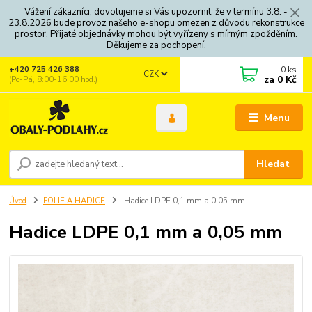
Vážení zákazníci, dovolujeme si Vás upozornit, že v termínu 3.8. -
23.8.2026 bude provoz našeho e-shopu omezen z důvodu rekonstrukce
prostor. Přijaté objednávky mohou být vyřízeny s mírným zpožděním.
Děkujeme za pochopení.
0
ks
+420 725 426 388
CZK
za
0 Kč
(Po-Pá, 8:00-16:00 hod.)
Menu
Hledat
Úvod
FOLIE A HADICE
Hadice LDPE 0,1 mm a 0,05 mm
Hadice LDPE 0,1 mm a 0,05 mm