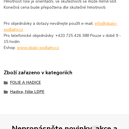
Hmotnost role je orientační, ve skutečnosti se může mírně lišit.
Konečná cena bude přepočtena dle skutečné hmotnosti.
Pro objednávky a dotazy neváhejte použít e-mail:
info@obaly-
podlahy.cz
Pro telefonické objednávky: +420 725 426 388 Pouze v době 9 -
15 hodin.
Eshop:
www.obaly-podlahy.cz
Zboží zařazeno v kategoriích
FOLIE A HADICE
Hadice, fólie LDPE
Nepropásněte novinky, akce a