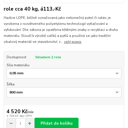
role cca 40 kg, á113,-Kč
Hadice LDPE, běžně označovaná jako nekonečný pytel či rukáv, je
vyrobena z rozvětveného polyetylenu technologií vytlačování a
vyfukování. Dle zákona je opatřena tištěnými znaky o recyklaci a druhu
materiálu. Slouží k výrobě sáčků a pytlů a používá se jako tradiční
obalový materiál ve stavebnictví, z...
celý popis
Dostupnost
Skladem 2 role
Síla materiálu
Šířka
4 520 Kč
/
role
3 736 Kč
bez DPH
Přidat do košíku