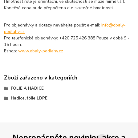
Hmotnost role je orientační, ve skutečnosti se může mírně lišit.
Konečná cena bude přepočtena dle skutečné hmotnosti.
Pro objednávky a dotazy neváhejte použít e-mail:
info@obaly-
podlahy.cz
Pro telefonické objednávky: +420 725 426 388 Pouze v době 9 -
15 hodin.
Eshop:
www.obaly-podlahy.cz
Zboží zařazeno v kategoriích
FOLIE A HADICE
Hadice, fólie LDPE
Nepropásněte novinky, akce a