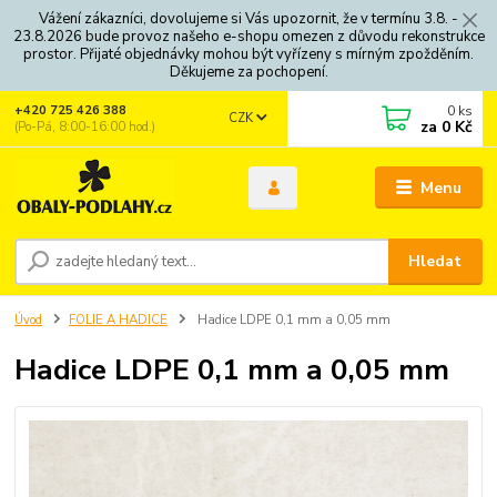
Vážení zákazníci, dovolujeme si Vás upozornit, že v termínu 3.8. -
23.8.2026 bude provoz našeho e-shopu omezen z důvodu rekonstrukce
prostor. Přijaté objednávky mohou být vyřízeny s mírným zpožděním.
Děkujeme za pochopení.
0
ks
+420 725 426 388
CZK
za
0 Kč
(Po-Pá, 8:00-16:00 hod.)
Menu
Hledat
Úvod
FOLIE A HADICE
Hadice LDPE 0,1 mm a 0,05 mm
Hadice LDPE 0,1 mm a 0,05 mm