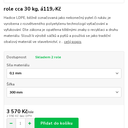
role cca 30 kg, á119,-Kč
Hadice LDPE, běžně označovaná jako nekonečný pytel či rukáv, je
vyrobena z rozvětveného polyetylenu technologií vytlačování a
vyfukování. Dle zákona je opatřena tištěnými znaky o recyklaci a druhu
materiálu. Slouží k výrobě sáčků a pytlů a používá se jako tradiční
obalový materiál ve stavebnictví, z...
celý popis
Dostupnost
Skladem 2 role
Síla materiálu
Šířka
3 570 Kč
/
role
2 950 Kč
bez DPH
Přidat do košíku