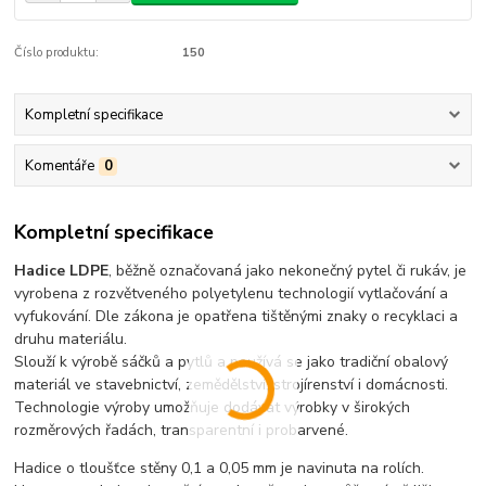
Číslo produktu:
150
Kompletní specifikace
Komentáře
0
Kompletní specifikace
Hadice LDPE
, běžně označovaná jako nekonečný pytel či rukáv, je
vyrobena z rozvětveného polyetylenu technologií vytlačování a
vyfukování. Dle zákona je opatřena tištěnými znaky o recyklaci a
druhu materiálu.
Slouží k výrobě sáčků a pytlů a používá se jako tradiční obalový
materiál ve stavebnictví, zemědělství, strojírenství i domácnosti.
Technologie výroby umožňuje dodávat výrobky v širokých
rozměrových řadách, transparentní i probarvené.
Hadice o tloušťce stěny 0,1 a 0,05 mm je navinuta na rolích.