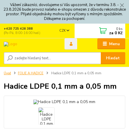
Vážení zákazníci, dovolujeme si Vás upozornit, že v termínu 3.8. -
23.8.2026 bude provoz našeho e-shopu omezen z důvodu rekonstrukce
prostor. Přijaté objednávky mohou být vyřízeny s mírným zpožděním.
Děkujeme za pochopení.
0
ks
+420 725 426 388
CZK
za
0 Kč
(Po-Pá, 8:00-16:00 hod.)
Menu
Hledat
Úvod
FOLIE A HADICE
Hadice LDPE 0,1 mm a 0,05 mm
Hadice LDPE 0,1 mm a 0,05 mm