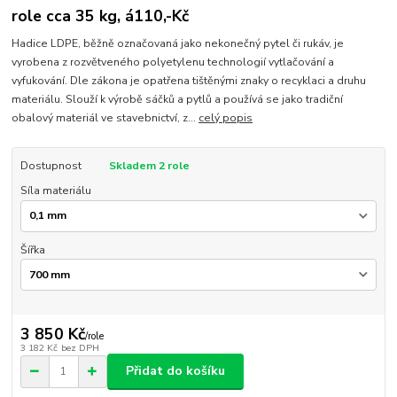
role cca 35 kg, á110,-Kč
Hadice LDPE, běžně označovaná jako nekonečný pytel či rukáv, je
vyrobena z rozvětveného polyetylenu technologií vytlačování a
vyfukování. Dle zákona je opatřena tištěnými znaky o recyklaci a druhu
materiálu. Slouží k výrobě sáčků a pytlů a používá se jako tradiční
obalový materiál ve stavebnictví, z...
celý popis
Dostupnost
Skladem 2 role
Síla materiálu
Šířka
3 850 Kč
/
role
3 182 Kč
bez DPH
Přidat do košíku