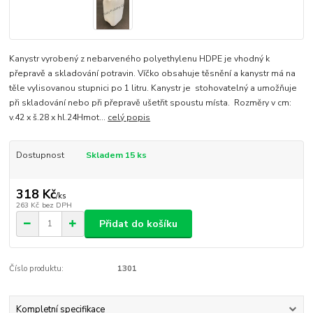
Kanystr vyrobený z nebarveného polyethylenu HDPE je vhodný k
přepravě a skladování potravin. Víčko obsahuje těsnění a kanystr má na
těle vylisovanou stupnici po 1 litru. Kanystr je stohovatelný a umožňuje
při skladování nebo při přepravě ušetřit spoustu místa. Rozměry v cm:
v.42 x š.28 x hl.24Hmot...
celý popis
Dostupnost
Skladem 15 ks
318 Kč
/
ks
263 Kč
bez DPH
Přidat do košíku
Číslo produktu:
1301
Kompletní specifikace