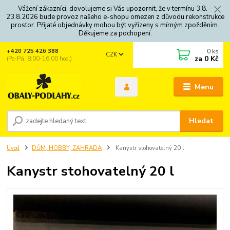
Vážení zákazníci, dovolujeme si Vás upozornit, že v termínu 3.8. -
23.8.2026 bude provoz našeho e-shopu omezen z důvodu rekonstrukce
prostor. Přijaté objednávky mohou být vyřízeny s mírným zpožděním.
Děkujeme za pochopení.
0
ks
+420 725 426 388
CZK
za
0 Kč
(Po-Pá, 8:00-16:00 hod.)
Menu
Hledat
Úvod
DŮM, HOBBY, ZAHRADA
Kanystr stohovatelný 20 l
Kanystr stohovatelný 20 l