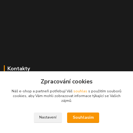
Kontakty
Zpracování cookies
Zákaznická podpora Obaly-Podlahy.CZ
+420 725 426 388
Náš e-shop a partneři potřebují Váš
souhlas
s použitím souborů
(Po-Pá, 8:00-16:00 hod.)
cookies, aby Vám mohli zobrazovat informace týkající se Vašich
zájmů.
info@obaly-podlahy.cz
Souhlasím
Nastavení