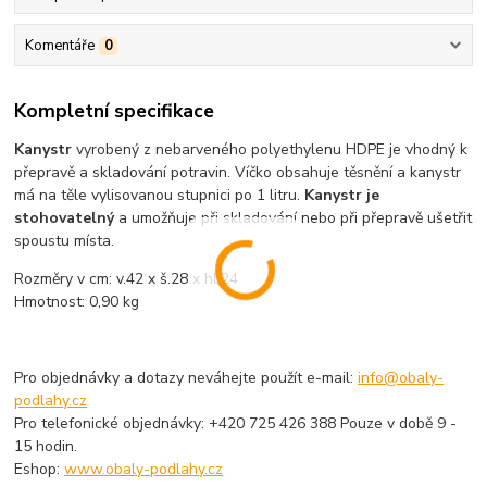
Komentáře
0
Kompletní specifikace
Kanystr
vyrobený z nebarveného polyethylenu HDPE je vhodný k
přepravě a skladování potravin. Víčko obsahuje těsnění a kanystr
má na těle vylisovanou stupnici po 1 litru.
Kanystr je
stohovatelný
a umožňuje při skladování nebo při přepravě ušetřit
spoustu místa.
Rozměry v cm: v.42 x š.28 x hl.24
Hmotnost: 0,90 kg
Pro objednávky a dotazy neváhejte použít e-mail:
info@obaly-
podlahy.cz
Pro telefonické objednávky: +420 725 426 388 Pouze v době 9 -
15 hodin.
Eshop:
www.obaly-podlahy.cz