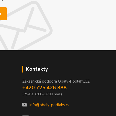
Kontakty
Zákaznická podpora Obaly-Podlahy.CZ
+420 725 426 388
(Po-Pá, 8:00-16:00 hod.)
info@obaly-podlahy.cz