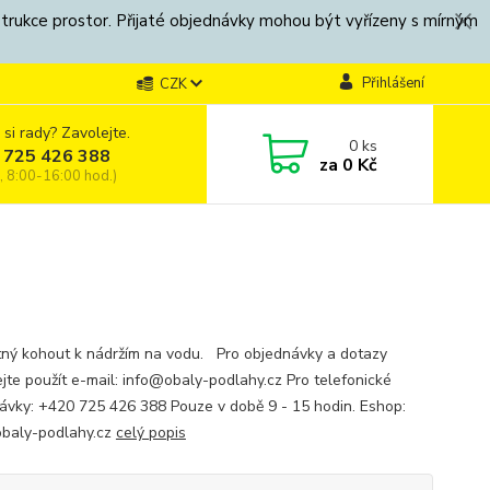
strukce prostor. Přijaté objednávky mohou být vyřízeny s mírným
Přihlášení
CZK
 si rady? Zavolejte.
0
ks
 725 426 388
za
0 Kč
, 8:00-16:00 hod.)
ný kohout k nádržím na vodu. Pro objednávky a dotazy
jte použít e-mail: info@obaly-podlahy.cz Pro telefonické
ávky: +420 725 426 388 Pouze v době 9 - 15 hodin. Eshop:
baly-podlahy.cz
celý popis