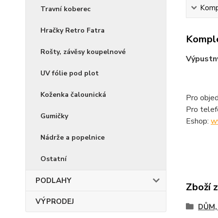
Kompl
Travní koberec
Hračky Retro Fatra
Komple
Rošty, závěsy koupelnové
Výpustn
UV fólie pod plot
Koženka čalounická
Pro objed
Pro tele
Gumičky
Eshop:
w
Nádrže a popelnice
Ostatní
PODLAHY
Zboží 
VÝPRODEJ
DŮM,