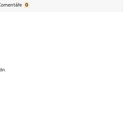
Komentáře
0
in.