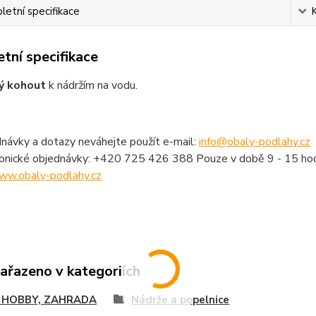
etní specifikace
tní specifikace
ý kohout
k nádržím na vodu.
návky a dotazy neváhejte použít e-mail:
info@obaly-podlahy.cz
fonické objednávky: +420 725 426 388 Pouze v době 9 - 15 hod
ww.obaly-podlahy.cz
zařazeno v kategoriích
 HOBBY, ZAHRADA
Nádrže a popelnice