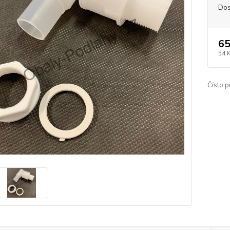
Dos
65
54 
Číslo p