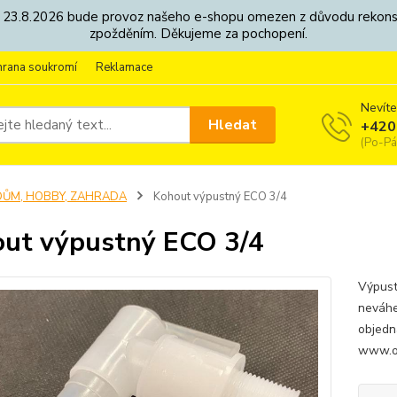
8. - 23.8.2026 bude provoz našeho e-shopu omezen z důvodu rekon
zpožděním. Děkujeme za pochopení.
hrana soukromí
Reklamace
Nevíte
Hledat
+420
(Po-Pá
DŮM, HOBBY, ZAHRADA
Kohout výpustný ECO 3/4
ut výpustný ECO 3/4
Výpust
neváhe
objedn
www.o