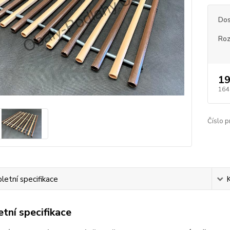
Dos
Ro
19
164
Číslo p
etní specifikace
tní specifikace