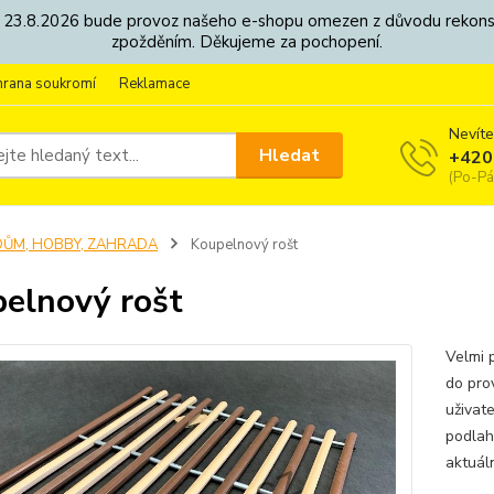
8. - 23.8.2026 bude provoz našeho e-shopu omezen z důvodu rekon
zpožděním. Děkujeme za pochopení.
hrana soukromí
Reklamace
Nevíte
Hledat
+420
(Po-Pá
DŮM, HOBBY, ZAHRADA
Koupelnový rošt
elnový rošt
Velmi 
do pro
uživat
podlah
aktuál