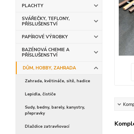
PLACHTY
SVÁŘEČKY, TEFLONY,
PŘÍSLUŠENSTVÍ
PAPÍROVÉ VÝROBKY
BAZÉNOVÁ CHEMIE A
PŘÍSLUŠENSTVÍ
DŮM, HOBBY, ZAHRADA
Zahrada, květináče, sítě, hadice
Lepidla, čističe
Kompl
Sudy, bedny, barely, kanystry,
přepravky
Komple
Dlaždice zatravňovací