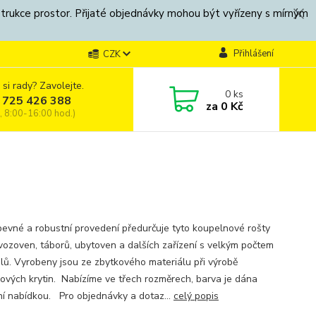
strukce prostor. Přijaté objednávky mohou být vyřízeny s mírným
Přihlášení
CZK
 si rady? Zavolejte.
0
ks
 725 426 388
za
0 Kč
, 8:00-16:00 hod.)
pevné a robustní provedení předurčuje tyto koupelnové rošty
vozoven, táborů, ubytoven a dalších zařízení s velkým počtem
elů. Vyrobeny jsou ze zbytkového materiálu při výrobě
ových krytin. Nabízíme ve třech rozměrech, barva je dána
ní nabídkou. Pro objednávky a dotaz...
celý popis