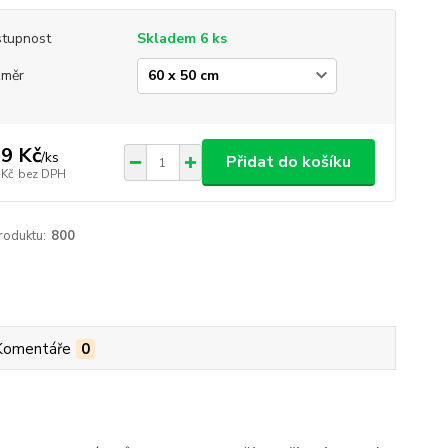
tupnost
Skladem 6 ks
změr
9 Kč
/
ks
Přidat do košíku
 Kč
bez DPH
roduktu:
800
Komentáře
0