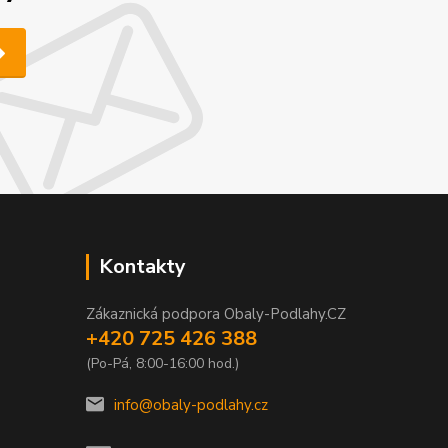
Kontakty
Zákaznická podpora Obaly-Podlahy.CZ
+420 725 426 388
(Po-Pá, 8:00-16:00 hod.)
info@obaly-podlahy.cz