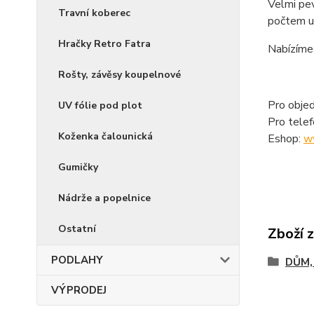
Velmi pev
Travní koberec
počtem už
Hračky Retro Fatra
Nabízíme 
Rošty, závěsy koupelnové
Pro objed
UV fólie pod plot
Pro tele
Koženka čalounická
Eshop:
w
Gumičky
Nádrže a popelnice
Ostatní
Zboží 
PODLAHY
DŮM,
VÝPRODEJ