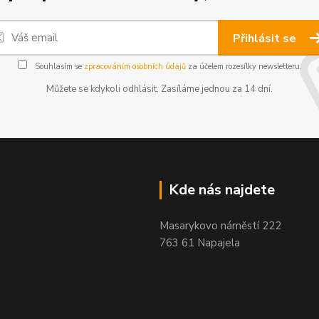
Přihlásit se
Souhlasím se
zpracováním osobních údajů
za účelem rozesílky newsletteru.
Můžete se kdykoli odhlásit. Zasíláme jednou za 14 dní.
Kde nás najdete
Masarykovo náměstí 222
763 61 Napajela