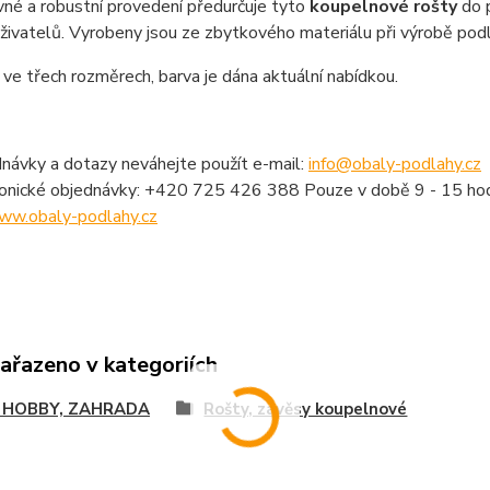
né a robustní provedení předurčuje tyto
koupelnové rošty
do p
ivatelů. Vyrobeny jsou ze zbytkového materiálu při výrobě podl
ve třech rozměrech, barva je dána aktuální nabídkou.
návky a dotazy neváhejte použít e-mail:
info@obaly-podlahy.cz
fonické objednávky: +420 725 426 388 Pouze v době 9 - 15 hod
ww.obaly-podlahy.cz
zařazeno v kategoriích
 HOBBY, ZAHRADA
Rošty, závěsy koupelnové