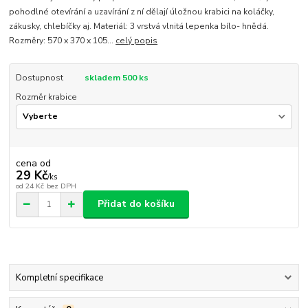
pohodlné otevírání a uzavírání z ní dělají úložnou krabici na koláčky,
zákusky, chlebíčky aj. Materiál: 3 vrstvá vlnitá lepenka bílo- hnědá.
Rozměry: 570 x 370 x 105...
celý popis
Dostupnost
skladem 500 ks
Rozměr krabice
cena od
29 Kč
/
ks
od
24 Kč
bez DPH
Přidat do košíku
Kompletní specifikace