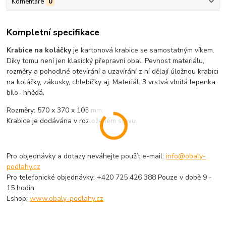
Komentáře
0
Kompletní specifikace
Krabice na koláčky
je kartonová krabice se samostatným víkem.
Díky tomu není jen klasický přepravní obal. Pevnost materiálu,
rozměry a pohodlné otevírání a uzavírání z ní dělají úložnou krabici
na koláčky, zákusky, chlebíčky aj. Materiál: 3 vrstvá vlnitá lepenka
bílo- hnědá.
Rozměry: 570 x 370 x 105 mm.
Krabice je dodávána v rozloženém stavu.
Pro objednávky a dotazy neváhejte použít e-mail:
info@obaly-
podlahy.cz
Pro telefonické objednávky: +420 725 426 388 Pouze v době 9 -
15 hodin.
Eshop:
www.obaly-podlahy.cz