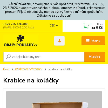
Vážení zákazníci, dovolujeme si Vás upozornit, že v termínu 3.8. -
23.8.2026 bude provoz našeho e-shopu omezen z důvodu rekonstrukce
prostor. Přijaté objednávky mohou být vyřízeny s mírným zpožděním.
Děkujeme za pochopení.
0
ks
+420 725 426 388
CZK
za
0 Kč
(Po-Pá, 8:00-16:00 hod.)
Menu
Hledat
Úvod
PAPÍROVÉ VÝROBKY
Krabice na koláčky
Krabice na koláčky