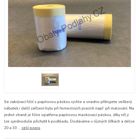
Se zakrývací fólií s papírovou páskou rychle a snadno přikryjete veškerý
nábytek i další zařízení bytu při řemeslných pracích např. při malování. Na
jedné straně je fólie opatřena papírovou maskovací páskou, díky níž ji
lze sjednoduše přichytit k podkladu. Dodáváme v různých šířkách a délce
20 a 33 ...
celý popis