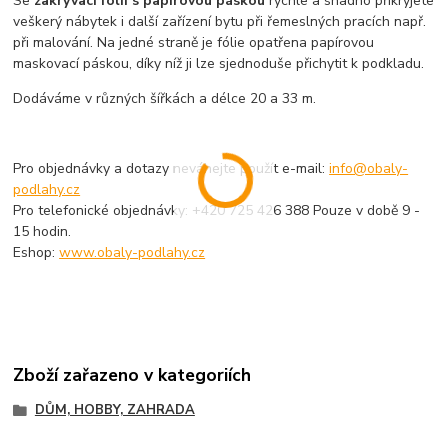
Se
zakrývací fólií s papírovou páskou
rychle a snadno přikryjete
veškerý nábytek i další zařízení bytu při řemeslných pracích např.
při malování. Na jedné straně je fólie opatřena papírovou
maskovací páskou, díky níž ji lze sjednoduše přichytit k podkladu.
Dodáváme v různých šířkách a délce 20 a 33 m.
Pro objednávky a dotazy neváhejte použít e-mail:
info@obaly-
podlahy.cz
Pro telefonické objednávky: +420 725 426 388 Pouze v době 9 -
15 hodin.
Eshop:
www.obaly-podlahy.cz
Zboží zařazeno v kategoriích
DŮM, HOBBY, ZAHRADA