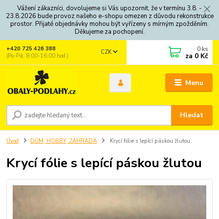
Vážení zákazníci, dovolujeme si Vás upozornit, že v termínu 3.8. -
23.8.2026 bude provoz našeho e-shopu omezen z důvodu rekonstrukce
prostor. Přijaté objednávky mohou být vyřízeny s mírným zpožděním.
Děkujeme za pochopení.
0
ks
+420 725 426 388
CZK
za
0 Kč
(Po-Pá, 8:00-16:00 hod.)
Menu
Hledat
Úvod
DŮM, HOBBY, ZAHRADA
Krycí fólie s lepící páskou žlutou
Krycí fólie s lepící páskou žlutou