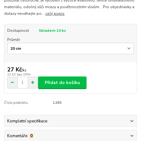
používat celoročně, je vyroben z vysoce kvalitního, lehce omyvatelného
materiálu, odolný vůči mrazu a povětrnostním vlivům. Pro objednávky a
dotazy neváhejte po...
celý popis
Dostupnost
Skladem 10 ks
Průměr
27 Kč
/
ks
22 Kč
bez DPH
Přidat do košíku
Číslo produktu:
1265
Kompletní specifikace
Komentáře
0