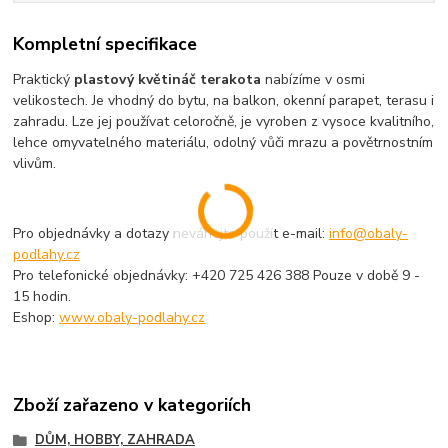
Kompletní specifikace
Praktický
plastový květináč terakota
nabízíme v osmi
velikostech. Je vhodný do bytu, na balkon, okenní parapet, terasu i
zahradu. Lze jej používat celoročně, je vyroben z vysoce kvalitního,
lehce omyvatelného materiálu, odolný vůči mrazu a povětrnostním
vlivům.
Pro objednávky a dotazy neváhejte použít e-mail:
info@obaly-
podlahy.cz
Pro telefonické objednávky: +420 725 426 388 Pouze v době 9 -
15 hodin.
Eshop:
www.obaly-podlahy.cz
Zboží zařazeno v kategoriích
DŮM, HOBBY, ZAHRADA