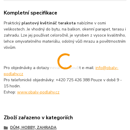
Kompletní specifikace
Praktický
plastový květináč terakota
nabízíme v osmi
velikostech. Je vhodný do bytu, na balkon, okenní parapet, terasu i
zahradu. Lze jej používat celoročně, je vyroben z vysoce kvalitního,
lehce omyvatelného materiálu, odolný vůči mrazu a povětrnostním
vlivům.
Pro objednávky a dotazy neváhejte použít e-mail:
info@obaly-
podlahy.cz
Pro telefonické objednávky: +420 725 426 388 Pouze v době 9 -
15 hodin.
Eshop:
www.obaly-podlahy.cz
Zboží zařazeno v kategoriích
DŮM, HOBBY, ZAHRADA