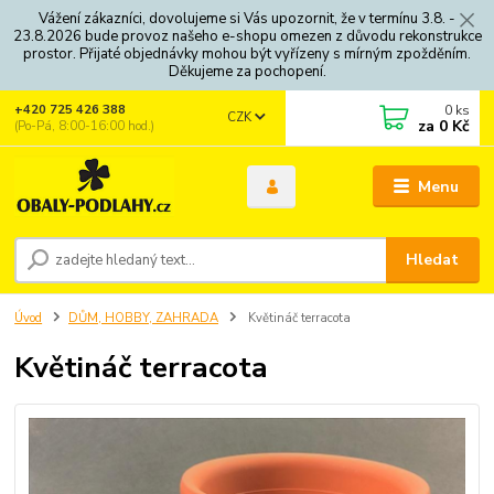
Vážení zákazníci, dovolujeme si Vás upozornit, že v termínu 3.8. -
23.8.2026 bude provoz našeho e-shopu omezen z důvodu rekonstrukce
prostor. Přijaté objednávky mohou být vyřízeny s mírným zpožděním.
Děkujeme za pochopení.
0
ks
+420 725 426 388
CZK
za
0 Kč
(Po-Pá, 8:00-16:00 hod.)
Menu
Hledat
Úvod
DŮM, HOBBY, ZAHRADA
Květináč terracota
Květináč terracota