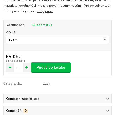
používat celoročně, je vyroben z vysoce kvalitního, lehce omyvatelného
materiálu, odolný vůči mrazu a povětrnostním vlivům. Pro objednávky a
dotazy neváhejte po...
celý popis
Dostupnost
Skladem 8 ks
Průměr
65 Kč
/
ks
54 Kč
bez DPH
Přidat do košíku
Číslo produktu:
1267
Kompletní specifikace
Komentáře
0