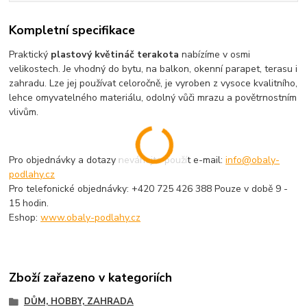
Kompletní specifikace
Praktický
plastový květináč terakota
nabízíme v osmi
velikostech. Je vhodný do bytu, na balkon, okenní parapet, terasu i
zahradu. Lze jej používat celoročně, je vyroben z vysoce kvalitního,
lehce omyvatelného materiálu, odolný vůči mrazu a povětrnostním
vlivům.
Pro objednávky a dotazy neváhejte použít e-mail:
info@obaly-
podlahy.cz
Pro telefonické objednávky: +420 725 426 388 Pouze v době 9 -
15 hodin.
Eshop:
www.obaly-podlahy.cz
Zboží zařazeno v kategoriích
DŮM, HOBBY, ZAHRADA