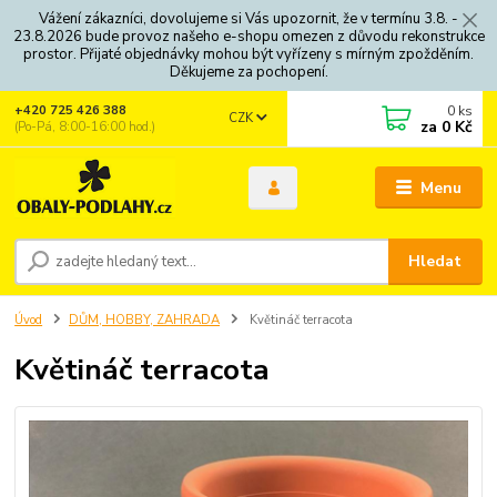
Vážení zákazníci, dovolujeme si Vás upozornit, že v termínu 3.8. -
23.8.2026 bude provoz našeho e-shopu omezen z důvodu rekonstrukce
prostor. Přijaté objednávky mohou být vyřízeny s mírným zpožděním.
Děkujeme za pochopení.
0
ks
+420 725 426 388
CZK
za
0 Kč
(Po-Pá, 8:00-16:00 hod.)
Menu
Hledat
Úvod
DŮM, HOBBY, ZAHRADA
Květináč terracota
Květináč terracota