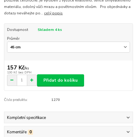
používat celoročně, je vyroben z vysoce kvalitního, lehce omyvatelného
materiálu, odolný vůči mrazu a povětrnostním vlivům. Pro objednávky a
dotazy neváhejte po...
celý popis
Dostupnost
Skladem 4 ks
Průměr
157 Kč
/
ks
130 Kč
bez DPH
Přidat do košíku
Číslo produktu:
1270
Kompletní specifikace
Komentáře
0