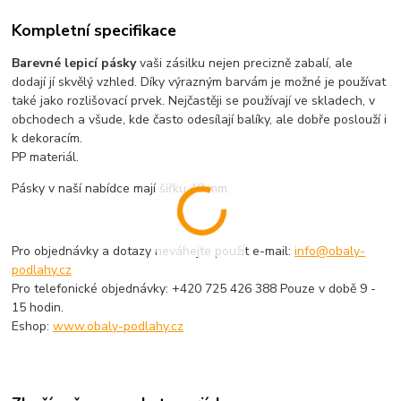
Kompletní specifikace
Barevné lepicí pásky
vaši zásilku nejen precizně zabalí, ale
dodají jí skvělý vzhled. Díky výrazným barvám je možné je používat
také jako rozlišovací prvek. Nejčastěji se používají ve skladech, v
obchodech a všude, kde často odesílají balíky, ale dobře poslouží i
k dekoracím.
PP materiál.
Pásky v naší nabídce mají šířku 48 mm.
Pro objednávky a dotazy neváhejte použít e-mail:
info@obaly-
podlahy.cz
Pro telefonické objednávky: +420 725 426 388 Pouze v době 9 -
15 hodin.
Eshop:
www.obaly-podlahy.cz