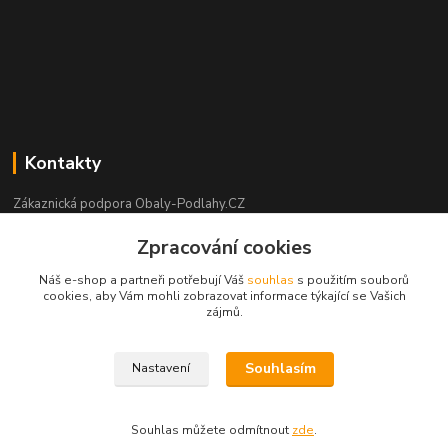
Kontakty
Zákaznická podpora Obaly-Podlahy.CZ
+420 725 426 388
Zpracování cookies
(Po-Pá, 8:00-16:00 hod.)
Náš e-shop a partneři potřebují Váš
souhlas
s použitím souborů
info@obaly-podlahy.cz
cookies, aby Vám mohli zobrazovat informace týkající se Vašich
zájmů.
Souhlasím
Nastavení
copyright obaly-podlahy.cz - Aleš Podhorský 2021
Souhlas můžete odmítnout
zde
.
Vytvořeno na
Eshop-rychle.cz