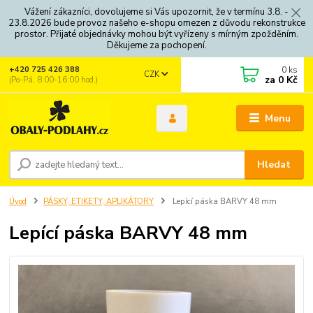
Vážení zákazníci, dovolujeme si Vás upozornit, že v termínu 3.8. -
23.8.2026 bude provoz našeho e-shopu omezen z důvodu rekonstrukce
prostor. Přijaté objednávky mohou být vyřízeny s mírným zpožděním.
Děkujeme za pochopení.
0
ks
+420 725 426 388
CZK
za
0 Kč
(Po-Pá, 8:00-16:00 hod.)
Menu
Hledat
Úvod
PÁSKY, ETIKETY, APLIKÁTORY
Lepící páska BARVY 48 mm
Lepící páska BARVY 48 mm