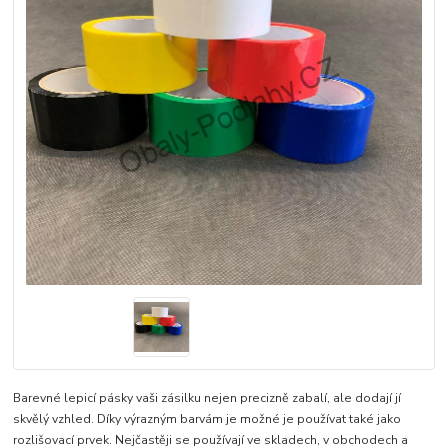
Barevné lepicí pásky vaši zásilku nejen precizně zabalí, ale dodají jí
skvělý vzhled. Díky výrazným barvám je možné je používat také jako
rozlišovací prvek. Nejčastěji se používají ve skladech, v obchodech a