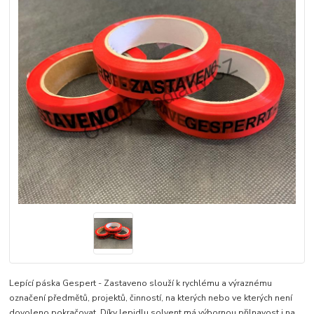
Lepící páska Gespert - Zastaveno slouží k rychlému a výraznému
označení předmětů, projektů, činností, na kterých nebo ve kterých není
dovoleno pokračovat. Díky lepidlu solvent má výbornou přilnavost i na