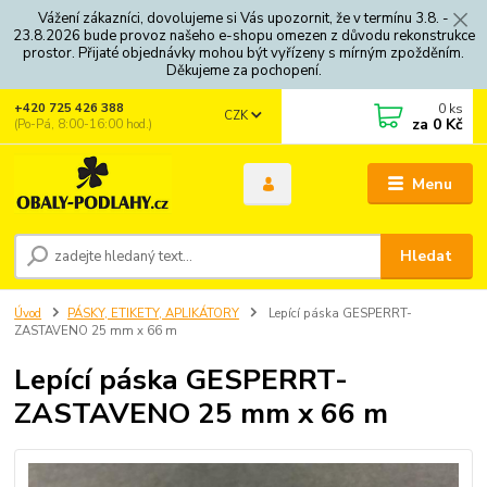
Vážení zákazníci, dovolujeme si Vás upozornit, že v termínu 3.8. -
23.8.2026 bude provoz našeho e-shopu omezen z důvodu rekonstrukce
prostor. Přijaté objednávky mohou být vyřízeny s mírným zpožděním.
Děkujeme za pochopení.
0
ks
+420 725 426 388
CZK
za
0 Kč
(Po-Pá, 8:00-16:00 hod.)
Menu
Hledat
Úvod
PÁSKY, ETIKETY, APLIKÁTORY
Lepící páska GESPERRT-
ZASTAVENO 25 mm x 66 m
Lepící páska GESPERRT-
ZASTAVENO 25 mm x 66 m