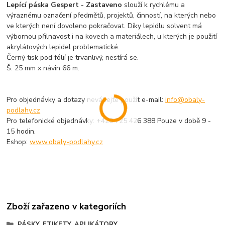
Lepící páska Gespert - Zastaveno
slouží k rychlému a
výraznému označení předmětů, projektů, činností, na kterých nebo
ve kterých není dovoleno pokračovat. Díky lepidlu solvent má
výbornou přilnavost i na kovech a materiálech, u kterých je použití
akrylátových lepidel problematické.
Černý tisk pod fólií je trvanlivý, nestírá se.
Š. 25 mm x návin 66 m.
Pro objednávky a dotazy neváhejte použít e-mail:
info@obaly-
podlahy.cz
Pro telefonické objednávky: +420 725 426 388 Pouze v době 9 -
15 hodin.
Eshop:
www.obaly-podlahy.cz
Zboží zařazeno v kategoriích
PÁSKY, ETIKETY, APLIKÁTORY