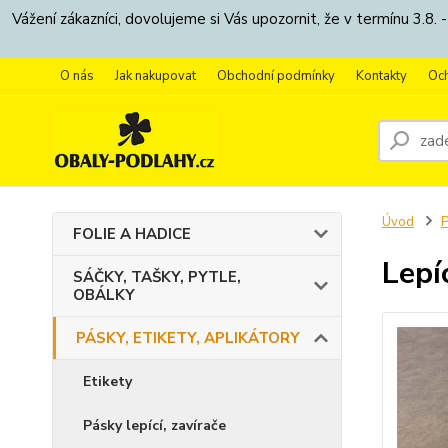
Vážení zákazníci, dovolujeme si Vás upozornit, že v termínu 3.
O nás
Jak nakupovat
Obchodní podmínky
Kontakty
Oc
Úvod
P
FOLIE A HADICE
Lepí
SÁČKY, TAŠKY, PYTLE,
OBÁLKY
PÁSKY, ETIKETY, APLIKÁTORY
Etikety
Pásky lepící, zavírače