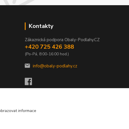
Kontakty
Zákaznická podpora Obaly-Podlahy.CZ
+420 725 426 388
(Po-Pá, 8:00-16:00 hod.)
info@obaly-podlahy.cz
obrazovat informace