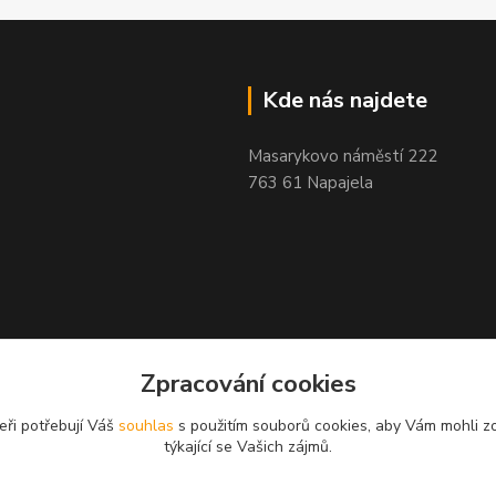
Kde nás najdete
Masarykovo náměstí 222
763 61 Napajela
Zpracování cookies
eři potřebují Váš
souhlas
s použitím souborů cookies, aby Vám mohli z
týkající se Vašich zájmů.