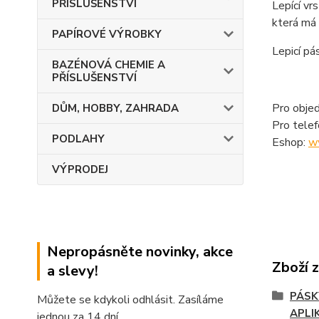
PŘÍSLUŠENSTVÍ
Lepící vr
která má 
PAPÍROVÉ VÝROBKY
Lepicí pá
BAZÉNOVÁ CHEMIE A
PŘÍSLUŠENSTVÍ
Pro objed
DŮM, HOBBY, ZAHRADA
Pro tele
PODLAHY
Eshop:
w
VÝPRODEJ
Nepropásněte novinky, akce
Zboží 
a slevy!
PÁSK
Můžete se kdykoli odhlásit. Zasíláme
APLI
jednou za 14 dní.