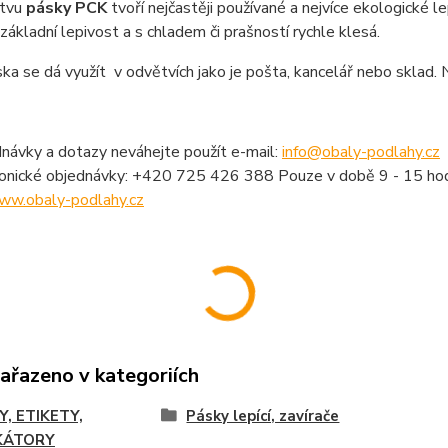
stvu
pásky PCK
tvoří nejčastěji používané a nejvíce ekologické le
základní lepivost a s chladem či prašností rychle klesá.
ska se dá využít v odvětvích jako je pošta, kancelář nebo sklad.
návky a dotazy neváhejte použít e-mail:
info@obaly-podlahy.cz
fonické objednávky: +420 725 426 388 Pouze v době 9 - 15 hod
ww.obaly-podlahy.cz
zařazeno v kategoriích
Y, ETIKETY,
Pásky lepící, zavírače
KÁTORY