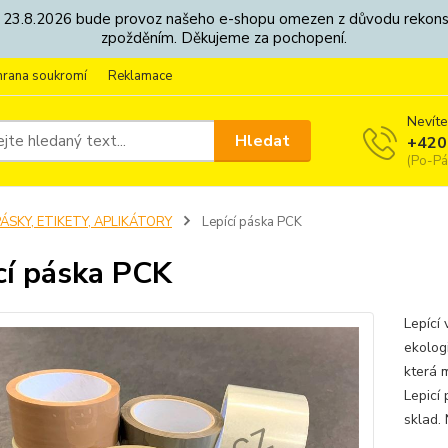
8. - 23.8.2026 bude provoz našeho e-shopu omezen z důvodu rekon
zpožděním. Děkujeme za pochopení.
hrana soukromí
Reklamace
Nevíte
Hledat
+420
(Po-Pá
ÁSKY, ETIKETY, APLIKÁTORY
Lepící páska PCK
cí páska PCK
Lepící 
ekologi
která m
Lepicí
sklad.