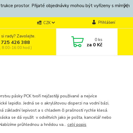
strukce prostor. Přijaté objednávky mohou být vyřízeny s mírným
Přihlášení
CZK
 si rady? Zavolejte.
0
ks
 725 426 388
za
0 Kč
, 8:00-16:00 hod.)
vrstvu pásky PCK tvoří nejčastěji používané a nejvíce
cké lepidlo. Jedná se o akrylátovou disperzi na vodní bázi,
á základní lepivost a s chladem či prašností rychle klesá.
 páska se dá využít v odvětvích jako je pošta, kancelář nebo
 Nabízíme průhlednou a hnědou va...
celý popis