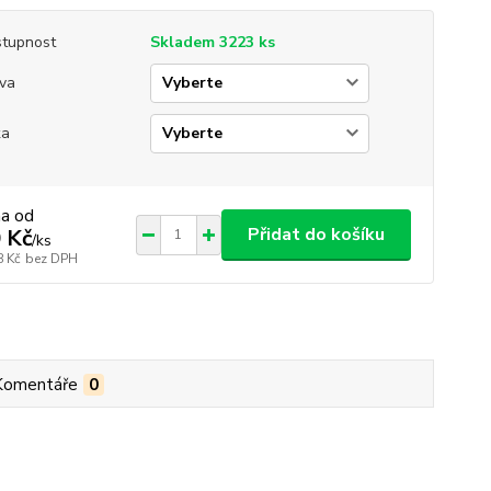
tupnost
Skladem 3223 ks
va
ka
na od
Přidat do košíku
 Kč
/
ks
8 Kč
bez DPH
Komentáře
0