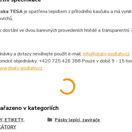
páska TESA
je opatřena lepidlem z přírodního kaučuku a má vynikají
vrchů.
k dostání ve dvou barevných provedeních hnědé a transparentní,
návky a dotazy neváhejte použít e-mail:
info@obaly-podlahy.cz
fonické objednávky: +420 725 426 388 Pouze v době 9 - 15 hod
ww.obaly-podlahy.cz
zařazeno v kategoriích
Y, ETIKETY,
Pásky lepící, zavírače
KÁTORY