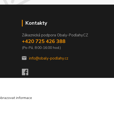
Kontakty
Zákaznická podpora Obaly-Podlahy.CZ
+420 725 426 388
(Po-Pá, 8:00-16:00 hod.)
info@obaly-podlahy.cz
obrazovat informace