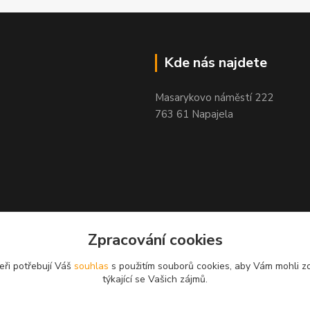
Kde nás najdete
Masarykovo náměstí 222
763 61 Napajela
Zpracování cookies
eři potřebují Váš
souhlas
s použitím souborů cookies, aby Vám mohli z
týkající se Vašich zájmů.