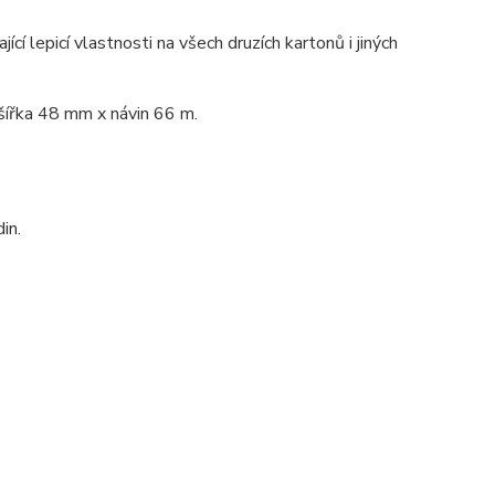
cí lepicí vlastnosti na všech druzích kartonů i jiných
 šířka 48 mm x návin 66 m.
in.