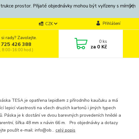
strukce prostor. Přijaté objednávky mohou být vyřízeny s mírným
Přihlášení
CZK
 si rady? Zavolejte.
0
ks
 725 426 388
za
0 Kč
, 8:00-16:00 hod.)
 páska TESA je opatřena lepidlem z přírodního kaučuku a má
ící lepicí vlastnosti na všech druzích kartonů i jiných typech
ů. Páska je k dostání ve dvou barevných provedeních hnědé a
arentní, šířka 48 mm x návin 66 m. Pro objednávky a dotazy
jte použít e-mail: info@ob...
celý popis