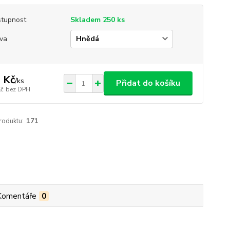
tupnost
Skladem 250 ks
va
 Kč
/
ks
Přidat do košíku
Kč
bez DPH
roduktu:
171
Komentáře
0