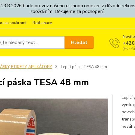
8. - 23.8.2026 bude provoz našeho e-shopu omezen z důvodu rekon
zpožděním. Děkujeme za pochopení.
hrana soukromí
Reklamace
Nevíte
Hledat
+420
(Po-Pá
ÁSKY, ETIKETY, APLIKÁTORY
Lepící páska TESA 48 mm
cí páska TESA 48 mm
Lepicí
vynikaj
povrch
transp
neváhe