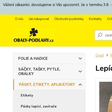
Vážení zákazníci, dovolujeme si Vás upozornit, že v termínu 3.
O nás
Jak nakupovat
Obchodní podmínky
Kontakty
Oc
Úvod
P
FOLIE A HADICE
Lepí
SÁČKY, TAŠKY, PYTLE,
OBÁLKY
PÁSKY, ETIKETY, APLIKÁTORY
Etikety
Pásky lepící, zavírače