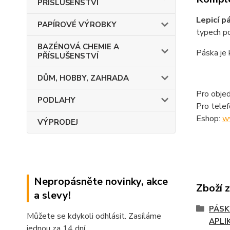
PŘÍSLUŠENSTVÍ
Lepicí 
PAPÍROVÉ VÝROBKY
typech po
BAZÉNOVÁ CHEMIE A
Páska je 
PŘÍSLUŠENSTVÍ
DŮM, HOBBY, ZAHRADA
Pro objed
PODLAHY
Pro tele
Eshop:
w
VÝPRODEJ
Nepropásněte novinky, akce
Zboží 
a slevy!
PÁSK
Můžete se kdykoli odhlásit. Zasíláme
APLI
jednou za 14 dní.