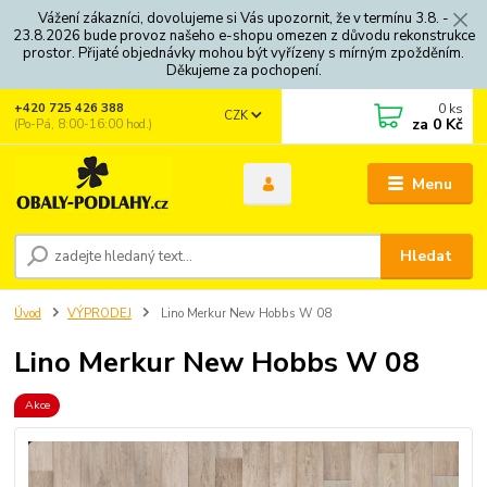
Vážení zákazníci, dovolujeme si Vás upozornit, že v termínu 3.8. -
23.8.2026 bude provoz našeho e-shopu omezen z důvodu rekonstrukce
prostor. Přijaté objednávky mohou být vyřízeny s mírným zpožděním.
Děkujeme za pochopení.
0
ks
+420 725 426 388
CZK
za
0 Kč
(Po-Pá, 8:00-16:00 hod.)
Menu
Hledat
Úvod
VÝPRODEJ
Lino Merkur New Hobbs W 08
Lino Merkur New Hobbs W 08
Akce