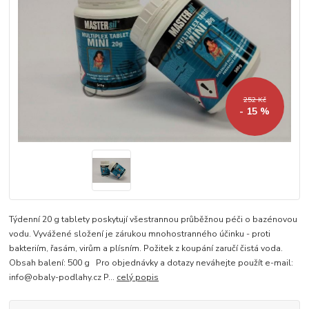
252 Kč
- 15 %
Týdenní 20 g tablety poskytují všestrannou průběžnou péči o bazénovou
vodu. Vyvážené složení je zárukou mnohostranného účinku - proti
bakteriím, řasám, virům a plísním. Požitek z koupání zaručí čistá voda.
Obsah balení: 500 g Pro objednávky a dotazy neváhejte použít e-mail:
info@obaly-podlahy.cz P...
celý popis