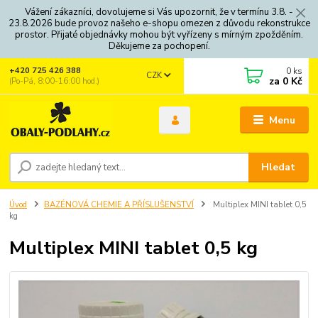
Vážení zákazníci, dovolujeme si Vás upozornit, že v termínu 3.8. -
23.8.2026 bude provoz našeho e-shopu omezen z důvodu rekonstrukce
prostor. Přijaté objednávky mohou být vyřízeny s mírným zpožděním.
Děkujeme za pochopení.
0
ks
+420 725 426 388
CZK
za
0 Kč
(Po-Pá, 8:00-16:00 hod.)
Menu
Hledat
Úvod
BAZÉNOVÁ CHEMIE A PŘÍSLUŠENSTVÍ
Multiplex MINI tablet 0,5
kg
Multiplex MINI tablet 0,5 kg