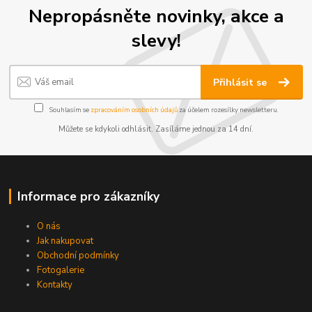
Nepropásněte novinky, akce a
slevy!
Přihlásit se
Souhlasím se
zpracováním osobních údajů
za účelem rozesílky newsletteru.
Můžete se kdykoli odhlásit. Zasíláme jednou za 14 dní.
Informace pro zákazníky
O nás
Jak nakupovat
Obchodní podmínky
Fotogalerie
Kontakty