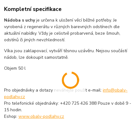
Kompletní specifikace
Nádoba s uchy
je určena k uložení věcí běžné potřeby. Je
vyrobená z regenerátu v různých barevných odstínech dle
aktuální nabídky. Vždy je celistvě probarvená, beze šmouh,
odstínů či jiných nevzhledností.
Víka jsou zaklapovací, vytváří těsnou uzávěru. Nejsou součástí
nádob, lze dokoupit samostatně.
Objem 50 l
Pro objednávky a dotazy neváhejte použít e-mail:
info@obaly-
podlahy.cz
Pro telefonické objednávky: +420 725 426 388 Pouze v době 9 -
15 hodin.
Eshop:
www.obaly-podlahy.cz