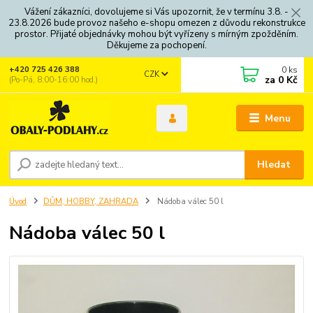
Vážení zákazníci, dovolujeme si Vás upozornit, že v termínu 3.8. -
23.8.2026 bude provoz našeho e-shopu omezen z důvodu rekonstrukce
prostor. Přijaté objednávky mohou být vyřízeny s mírným zpožděním.
Děkujeme za pochopení.
0
ks
+420 725 426 388
CZK
za
0 Kč
(Po-Pá, 8:00-16:00 hod.)
Menu
Hledat
Úvod
DŮM, HOBBY, ZAHRADA
Nádoba válec 50 l
Nádoba válec 50 l