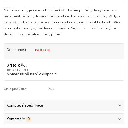
Nádoba s uchy je určena k uložení věcí běžné potřeby. Je vyrobená z
regenerátu v různých barevných odstínech dle aktuální nabídky. Vždy je
celistvě probarvená, beze šmouh, odstínů či jiných nevzhledností. Víka
jsou zaklapovací, vytváří těsnou uzávěru. Nejsou součástí nádob, lze
dokoupit samostatně....
celý popis
Dostupnost
na dotaz
218 Kč
/
ks
180 Kč
bez DPH
Momentálně není k dispozici
Číslo produktu:
714
Kompletní specifikace
Komentáře
0