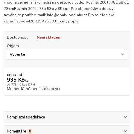
vhodná zejména jako nádrž na dešťovou vodu. Rozměr 200 l : 78 x 58 x v.
78 cmRozměr 300 l : 78 x 58 x v. 95 cm Pro objednávky a dotazy
neváhejte použít e-mail: info@obaly-podlahy.cz Pro telefonické
objednávky: +420 725 426 388 ...
celý popis
Dostupnost
Není skladem
Objem
cena od
935 Kč
/
ks
od
773 Kč
bez DPH
Momentálně není k dispozici
Kompletní specifikace
Komentáře
0