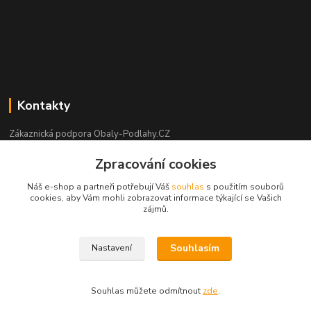
Kontakty
Zákaznická podpora Obaly-Podlahy.CZ
+420 725 426 388
Zpracování cookies
(Po-Pá, 8:00-16:00 hod.)
Náš e-shop a partneři potřebují Váš
souhlas
s použitím souborů
info@obaly-podlahy.cz
cookies, aby Vám mohli zobrazovat informace týkající se Vašich
zájmů.
Souhlasím
Nastavení
copyright obaly-podlahy.cz - Aleš Podhorský 2021
Souhlas můžete odmítnout
zde
.
Vytvořeno na
Eshop-rychle.cz