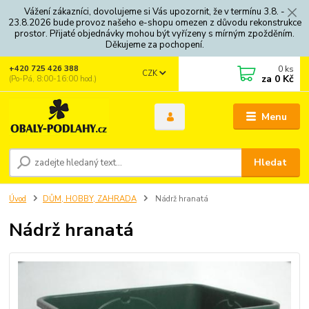
Vážení zákazníci, dovolujeme si Vás upozornit, že v termínu 3.8. -
23.8.2026 bude provoz našeho e-shopu omezen z důvodu rekonstrukce
prostor. Přijaté objednávky mohou být vyřízeny s mírným zpožděním.
Děkujeme za pochopení.
0
ks
+420 725 426 388
CZK
za
0 Kč
(Po-Pá, 8:00-16:00 hod.)
Menu
Hledat
Úvod
DŮM, HOBBY, ZAHRADA
Nádrž hranatá
Nádrž hranatá