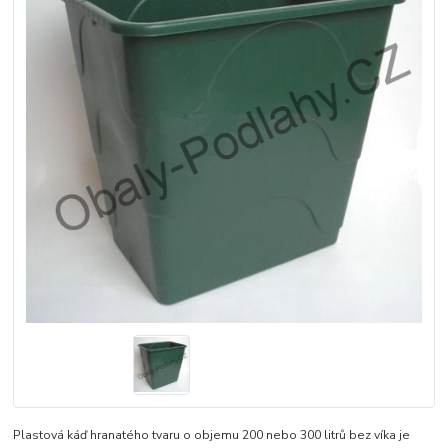
Plastová káď hranatého tvaru o objemu 200 nebo 300 litrů bez víka je