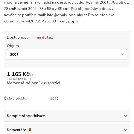
vhodná zejména jako nádrž na dešťovou vodu. Rozměr 200 l : 78 x 58 x v.
78 cmRozměr 300 l : 78 x 58 x v. 95 cm Pro objednávky a dotazy
neváhejte použít e-mail: info@obaly-podlahy.cz Pro telefonické
objednávky: +420 725 426 388 ...
celý popis
Dostupnost
na dotaz
Objem
1 165 Kč
/
ks
963 Kč
bez DPH
Momentálně není k dispozici
Číslo produktu:
1048
Kompletní specifikace
Komentáře
0