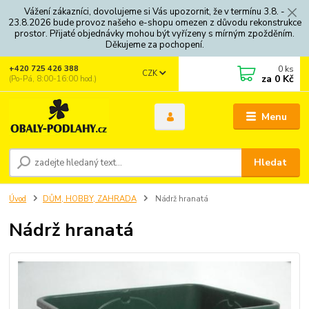
Vážení zákazníci, dovolujeme si Vás upozornit, že v termínu 3.8. -
23.8.2026 bude provoz našeho e-shopu omezen z důvodu rekonstrukce
prostor. Přijaté objednávky mohou být vyřízeny s mírným zpožděním.
Děkujeme za pochopení.
0
ks
+420 725 426 388
CZK
za
0 Kč
(Po-Pá, 8:00-16:00 hod.)
Menu
Hledat
Úvod
DŮM, HOBBY, ZAHRADA
Nádrž hranatá
Nádrž hranatá