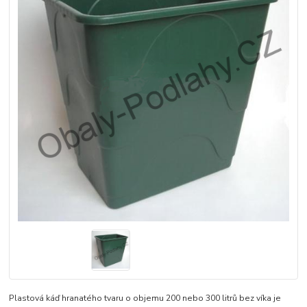
Plastová káď hranatého tvaru o objemu 200 nebo 300 litrů bez víka je