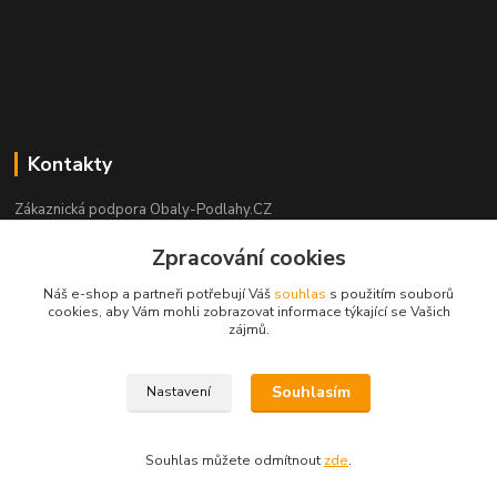
Kontakty
Zákaznická podpora Obaly-Podlahy.CZ
+420 725 426 388
Zpracování cookies
(Po-Pá, 8:00-16:00 hod.)
Náš e-shop a partneři potřebují Váš
souhlas
s použitím souborů
info@obaly-podlahy.cz
cookies, aby Vám mohli zobrazovat informace týkající se Vašich
zájmů.
Souhlasím
Nastavení
copyright obaly-podlahy.cz - Aleš Podhorský 2021
Souhlas můžete odmítnout
zde
.
Vytvořeno na
Eshop-rychle.cz