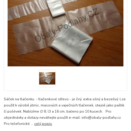
Sáček na tlačenku - tlačenkové střevo - je čirý, extra silný a bezešvý. Lze
použít k výrobě jitrnic, masových a vaječných tlačenek, stejně jako paštik
či polévek. Nabízíme ∅ 8, l3 a 16 cm, baleno po 10 kusech. Pro
objednávky a dotazy neváhejte použít e-mail: info@obaly-podlahy.cz
Pro telefonické ...
celý popis