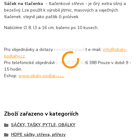
Sáček na tlačenku
- tlačenkové střevo - je čirý, extra silný a
bezešvý. Lze použít k výrobě jitrnic, masových a vaječných
tlačenek, stejně jako paštik či polévek.
Nabízíme ∅ 8, l3 a 16 cm, baleno po 10 kusech.
Pro objednávky a dotazy neváhejte použít e-mail:
info@obaly-
podlahy.cz
Pro telefonické objednávky: +420 725 426 388 Pouze v době 9 -
15 hodin.
Eshop:
www.obaly-podlahy.cz
Zboží zařazeno v kategoriích
SÁČKY, TAŠKY, PYTLE, OBÁLKY
HDPE sáčky, střeva, přířezy