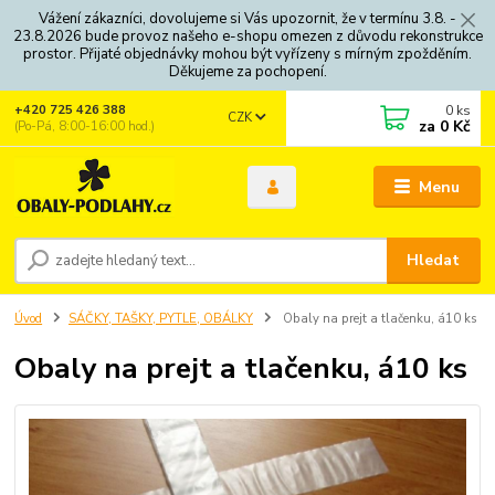
Vážení zákazníci, dovolujeme si Vás upozornit, že v termínu 3.8. -
23.8.2026 bude provoz našeho e-shopu omezen z důvodu rekonstrukce
prostor. Přijaté objednávky mohou být vyřízeny s mírným zpožděním.
Děkujeme za pochopení.
0
ks
+420 725 426 388
CZK
za
0 Kč
(Po-Pá, 8:00-16:00 hod.)
Menu
Hledat
Úvod
SÁČKY, TAŠKY, PYTLE, OBÁLKY
Obaly na prejt a tlačenku, á10 ks
Obaly na prejt a tlačenku, á10 ks