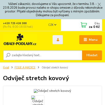
Vážení zákazníci, dovolujeme si Vás upozornit, že v termínu 3.8. -
23.8.2026 bude provoz našeho e-shopu omezen z důvodu rekonstrukce
prostor. Přijaté objednávky mohou být vyřízeny s mírným zpožděním.
Děkujeme za pochopení.
0
ks
+420 725 426 388
CZK
za
0 Kč
(Po-Pá, 8:00-16:00 hod.)
Menu
Hledat
Úvod
FOLIE A HADICE
Odvíječ stretch kovový
Odvíječ stretch kovový