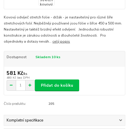
Kovový odvíječ stretch folie - držák - je nastavitelný pro různé šíře
stretchových folií. Nejběžněji používané jsou fólie v šířce 450 a 500 mm.
Nastavitelný je taktéž brzdný efekt odvíjení. Jednoduchá robustní
konstrukce je zárukou odolnosti a dlouholeté životnosti. Pro
objednávky a dotazy neváh...
celý popis
Dostupnost
Skladem 10 ks
581 Kč
/
ks
480 Kč
bez DPH
Přidat do košíku
Číslo produktu:
205
Kompletní specifikace