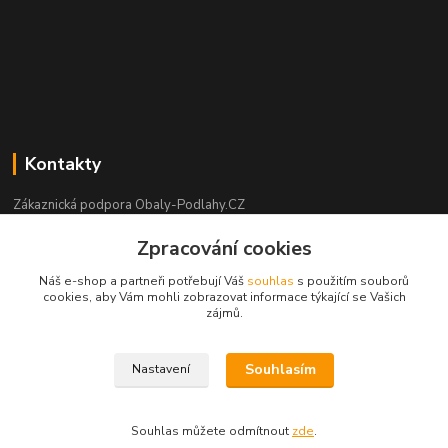
Kontakty
Zákaznická podpora Obaly-Podlahy.CZ
+420 725 426 388
Zpracování cookies
(Po-Pá, 8:00-16:00 hod.)
Náš e-shop a partneři potřebují Váš
souhlas
s použitím souborů
info@obaly-podlahy.cz
cookies, aby Vám mohli zobrazovat informace týkající se Vašich
zájmů.
Souhlasím
Nastavení
copyright obaly-podlahy.cz - Aleš Podhorský 2021
Souhlas můžete odmítnout
zde
.
Vytvořeno na
Eshop-rychle.cz