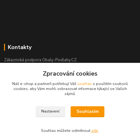
Kontakty
Zákaznická podpora Obaly-Podlahy.CZ
+420 725 426 388
Zpracování cookies
(Po-Pá, 8:00-16:00 hod.)
Náš e-shop a partneři potřebují Váš
souhlas
s použitím souborů
info@obaly-podlahy.cz
cookies, aby Vám mohli zobrazovat informace týkající se Vašich
zájmů.
Souhlasím
Nastavení
copyright obaly-podlahy.cz - Aleš Podhorský 2021
Souhlas můžete odmítnout
zde
.
Vytvořeno na
Eshop-rychle.cz