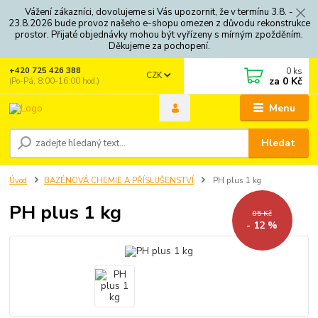
Vážení zákazníci, dovolujeme si Vás upozornit, že v termínu 3.8. -
23.8.2026 bude provoz našeho e-shopu omezen z důvodu rekonstrukce
prostor. Přijaté objednávky mohou být vyřízeny s mírným zpožděním.
Děkujeme za pochopení.
0
ks
+420 725 426 388
CZK
za
0 Kč
(Po-Pá, 8:00-16:00 hod.)
Menu
Hledat
Úvod
BAZÉNOVÁ CHEMIE A PŘÍSLUŠENSTVÍ
PH plus 1 kg
PH plus 1 kg
85 Kč
- 12 %