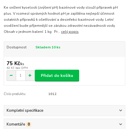
Ke snížení kyselosti (zvýšení pH) bazénové vody slouží přípravek pH
plus. V rozmezí správných hodnot pH je zajištěna nejlepší účinnost
ostatních přípravků k ošetřování a desinfekci bazénové vody. Letní
osvěžení bude příjemnější se zárukou zdravotní nezávadnosti vody.
Obsah v jednom balení: 1 kg Pr...
celý popis
Dostupnost
Skladem 10 ks
75 Kč
/
ks
62 Kč
bez DPH
Přidat do košíku
Číslo produktu:
1012
Kompletní specifikace
Komentáře
0