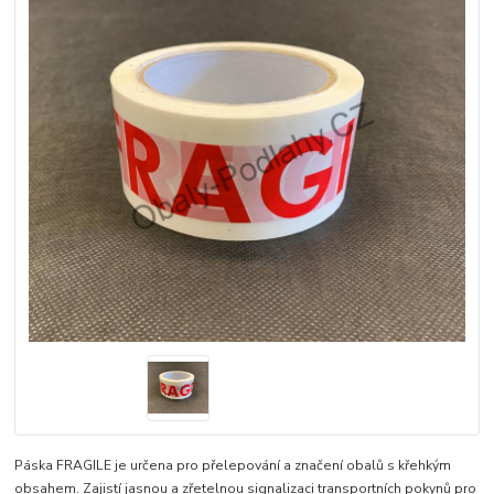
Páska FRAGILE je určena pro přelepování a značení obalů s křehkým
obsahem. Zajistí jasnou a zřetelnou signalizaci transportních pokynů pro