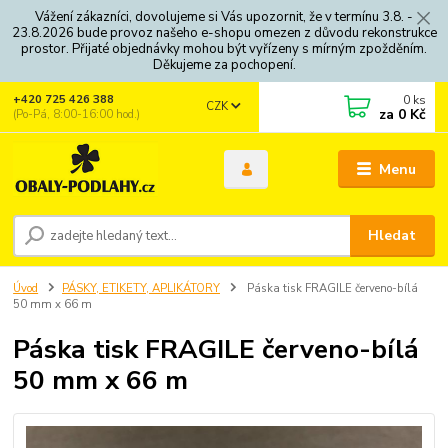
Vážení zákazníci, dovolujeme si Vás upozornit, že v termínu 3.8. -
23.8.2026 bude provoz našeho e-shopu omezen z důvodu rekonstrukce
prostor. Přijaté objednávky mohou být vyřízeny s mírným zpožděním.
Děkujeme za pochopení.
0
ks
+420 725 426 388
CZK
za
0 Kč
(Po-Pá, 8:00-16:00 hod.)
Menu
Hledat
Úvod
PÁSKY, ETIKETY, APLIKÁTORY
Páska tisk FRAGILE červeno-bílá
50 mm x 66 m
Páska tisk FRAGILE červeno-bílá
50 mm x 66 m