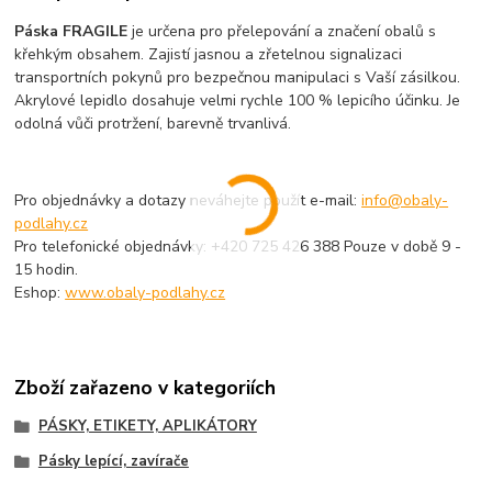
Páska FRAGILE
je určena pro přelepování a značení obalů s
křehkým obsahem. Zajistí jasnou a zřetelnou signalizaci
transportních pokynů pro bezpečnou manipulaci s Vaší zásilkou.
Akrylové lepidlo dosahuje velmi rychle 100 % lepicího účinku. Je
odolná vůči protržení, barevně trvanlivá.
Pro objednávky a dotazy neváhejte použít e-mail:
info@obaly-
podlahy.cz
Pro telefonické objednávky: +420 725 426 388 Pouze v době 9 -
15 hodin.
Eshop:
www.obaly-podlahy.cz
Zboží zařazeno v kategoriích
PÁSKY, ETIKETY, APLIKÁTORY
Pásky lepící, zavírače