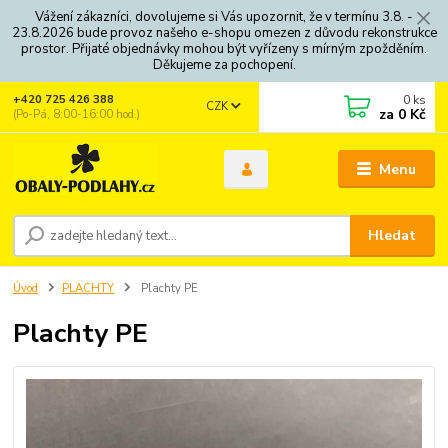
Vážení zákazníci, dovolujeme si Vás upozornit, že v termínu 3.8. -
23.8.2026 bude provoz našeho e-shopu omezen z důvodu rekonstrukce
prostor. Přijaté objednávky mohou být vyřízeny s mírným zpožděním.
Děkujeme za pochopení.
0
ks
+420 725 426 388
CZK
za
0 Kč
(Po-Pá, 8:00-16:00 hod.)
Menu
Hledat
Úvod
PLACHTY
Plachty PE
Plachty PE