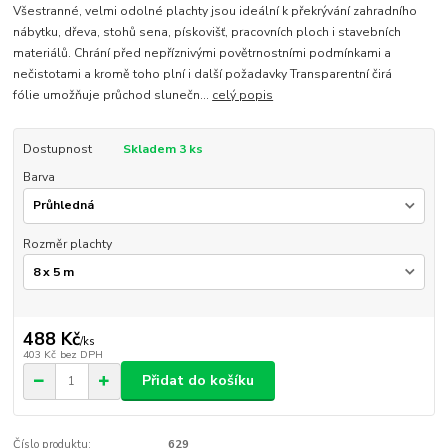
Všestranné, velmi odolné plachty jsou ideální k překrývání zahradního
nábytku, dřeva, stohů sena, pískovišť, pracovních ploch i stavebních
materiálů. Chrání před nepříznivými povětrnostními podmínkami a
nečistotami a kromě toho plní i další požadavky Transparentní čirá
fólie umožňuje průchod slunečn...
celý popis
Dostupnost
Skladem 3 ks
Barva
Rozměr plachty
488 Kč
/
ks
403 Kč
bez DPH
Přidat do košíku
Číslo produktu:
629