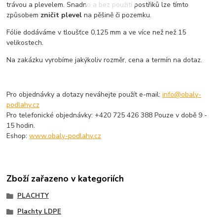
trávou a plevelem. Snadno a bez použití postřiků lze tímto
způsobem
zničit plevel
na pěšině či pozemku.
Fólie dodáváme v tloušťce 0,125 mm a ve více než než 15
velikostech.
Na zakázku vyrobíme jakýkoliv rozměr, cena a termín na dotaz.
Pro objednávky a dotazy neváhejte použít e-mail:
info@obaly-
podlahy.cz
Pro telefonické objednávky: +420 725 426 388 Pouze v době 9 -
15 hodin.
Eshop:
www.obaly-podlahy.cz
Zboží zařazeno v kategoriích
PLACHTY
Plachty LDPE