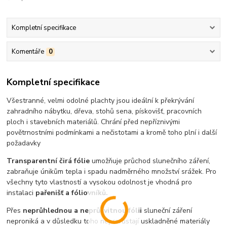
Kompletní specifikace
Komentáře
0
Kompletní specifikace
Všestranné, velmi odolné plachty jsou ideální k překrývání
zahradního nábytku, dřeva, stohů sena, pískovišť, pracovních
ploch i stavebních materiálů. Chrání před nepříznivými
povětrnostními podmínkami a nečistotami a kromě toho plní i další
požadavky
Transparentní čirá fólie
umožňuje průchod slunečního záření,
zabraňuje únikům tepla i spadu nadměrného množství srážek. Pro
všechny tyto vlastností a vysokou odolnost je vhodná pro
instalaci
pařenišť a fóliovníků.
Přes
neprůhlednou a neprůsvitnou fólii
sluneční záření
neproniká a v důsledku toho neprorůstají uskladněné materiály