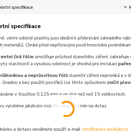
etní specifikace
tní specifikace
é, velmi odolné plachty jsou ideální k překrývání zahradního náby
h materiálů. Chrání před nepříznivými povětrnostními podmínkami
entní čirá fólie
umožňuje průchod slunečního záření, zabraňuje
yto vlastností a vysokou odolnost je vhodná pro instalaci
pařeni
růhlednou a neprůsvitnou fólii
sluneční záření neproniká a v 
. Snadno a bez použití postřiků lze tímto způsobem
zničit plev
áváme v tloušťce 0,125 mm a ve více než než 15 velikostech.
u vyrobíme jakýkoliv rozměr, cena a termín na dotaz.
návky a dotazy neváhejte použít e-mail:
info@obaly-podlahy.cz