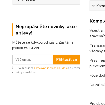
Kompl
Komple
Nepropásněte novinky, akce
Všestrann
a slevy!
stavebníc
Můžete se kdykoli odhlásit. Zasíláme
Transpar
jednou za 14 dní.
všechny t
Přihlásit se
Přes
nep
plevelem
Souhlasím se
zpracováním osobních údajů
za účelem
rozesílky newsletteru.
Fólie dod
Na zakázk
Pro objed