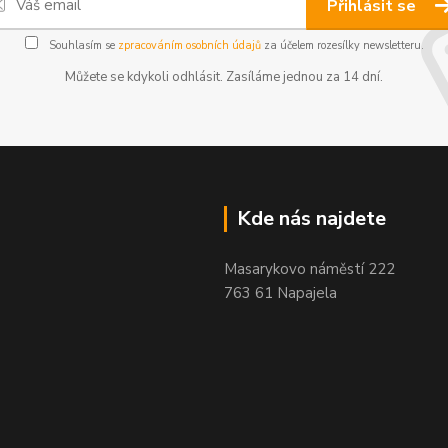
Přihlásit se
Souhlasím se
zpracováním osobních údajů
za účelem rozesílky newsletteru.
Můžete se kdykoli odhlásit. Zasíláme jednou za 14 dní.
Kde nás najdete
Masarykovo náměstí 222
763 61 Napajela