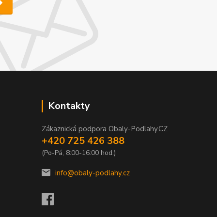
Kontakty
Zákaznická podpora Obaly-Podlahy.CZ
+420 725 426 388
(Po-Pá, 8:00-16:00 hod.)
info@obaly-podlahy.cz