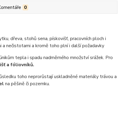
Komentáře
0
tku, dřeva, stohů sena, pískovišť, pracovních ploch i
 a nečistotami a kromě toho plní i další požadavky
 únikům tepla i spadu nadměrného množství srážek. Pro
šť a fóliovníků.
důsledku toho neprorůstají uskladněné materiály trávou a
el
na pěšině či pozemku.