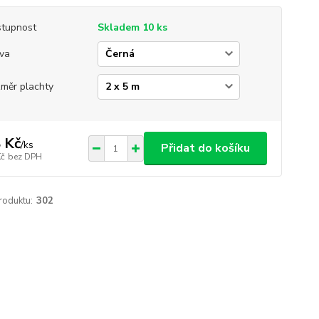
tupnost
Skladem 10 ks
va
měr plachty
 Kč
/
ks
Přidat do košíku
Kč
bez DPH
roduktu:
302