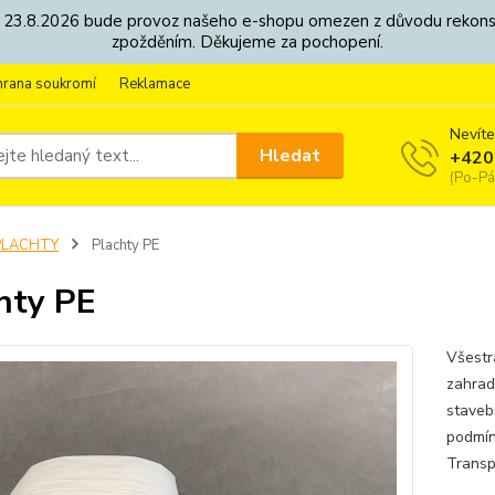
8. - 23.8.2026 bude provoz našeho e-shopu omezen z důvodu rekon
zpožděním. Děkujeme za pochopení.
hrana soukromí
Reklamace
Nevíte
Hledat
+420
(Po-Pá
PLACHTY
Plachty PE
hty PE
Všestr
zahrad
staveb
podmín
Transp