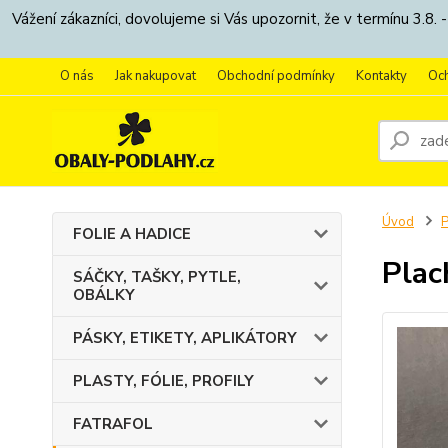
Vážení zákazníci, dovolujeme si Vás upozornit, že v termínu 3.
O nás
Jak nakupovat
Obchodní podmínky
Kontakty
Oc
Úvod
FOLIE A HADICE
Plac
SÁČKY, TAŠKY, PYTLE,
OBÁLKY
PÁSKY, ETIKETY, APLIKÁTORY
PLASTY, FÓLIE, PROFILY
FATRAFOL