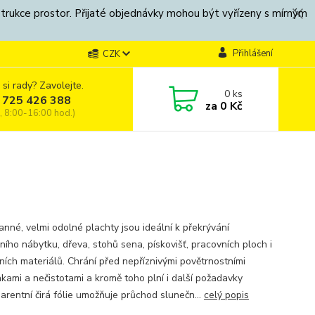
strukce prostor. Přijaté objednávky mohou být vyřízeny s mírným
Přihlášení
CZK
 si rady? Zavolejte.
0
ks
 725 426 388
za
0 Kč
, 8:00-16:00 hod.)
anné, velmi odolné plachty jsou ideální k překrývání
ního nábytku, dřeva, stohů sena, pískovišť, pracovních ploch i
ních materiálů. Chrání před nepříznivými povětrnostními
kami a nečistotami a kromě toho plní i další požadavky
arentní čirá fólie umožňuje průchod slunečn...
celý popis