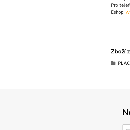
Pro tele
Eshop:
w
Zboží 
PLA
N