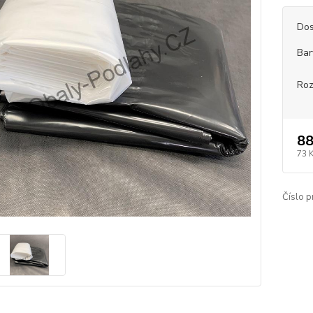
Dos
Bar
Roz
88
73 
Číslo p