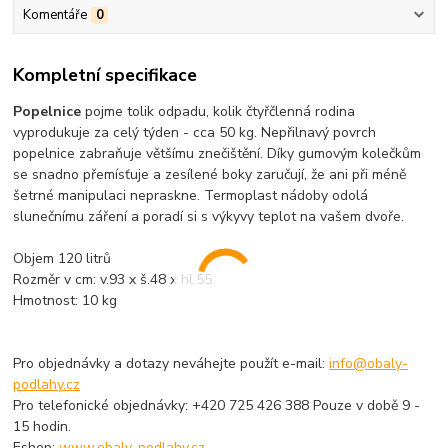
Komentáře
0
Kompletní specifikace
Popelnice
pojme tolik odpadu, kolik čtyřčlenná rodina
vyprodukuje za celý týden - cca 50 kg. Nepřilnavý povrch
popelnice zabraňuje většímu znečištění. Díky gumovým kolečkům
se snadno přemísťuje a zesílené boky zaručují, že ani při méně
šetrné manipulaci nepraskne. Termoplast nádoby odolá
slunečnímu záření a poradí si s výkyvy teplot na vašem dvoře.
Objem 120 litrů
Rozměr v cm: v.93 x š.48 x hl.55
Hmotnost: 10 kg
Pro objednávky a dotazy neváhejte použít e-mail:
info@obaly-
podlahy.cz
Pro telefonické objednávky: +420 725 426 388 Pouze v době 9 -
15 hodin.
Eshop:
www.obaly-podlahy.cz