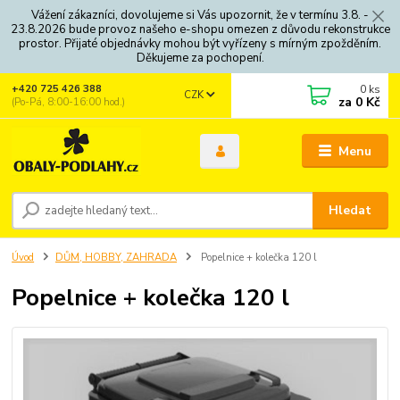
Vážení zákazníci, dovolujeme si Vás upozornit, že v termínu 3.8. -
23.8.2026 bude provoz našeho e-shopu omezen z důvodu rekonstrukce
prostor. Přijaté objednávky mohou být vyřízeny s mírným zpožděním.
Děkujeme za pochopení.
0
ks
+420 725 426 388
CZK
za
0 Kč
(Po-Pá, 8:00-16:00 hod.)
Menu
Hledat
Úvod
DŮM, HOBBY, ZAHRADA
Popelnice + kolečka 120 l
Popelnice + kolečka 120 l