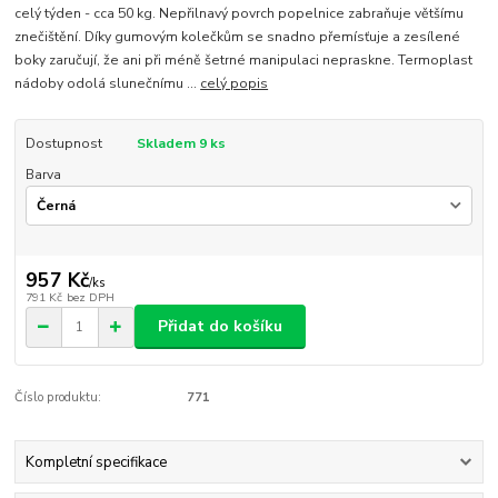
celý týden - cca 50 kg. Nepřilnavý povrch popelnice zabraňuje většímu
znečištění. Díky gumovým kolečkům se snadno přemísťuje a zesílené
boky zaručují, že ani při méně šetrné manipulaci nepraskne. Termoplast
nádoby odolá slunečnímu ...
celý popis
Dostupnost
Skladem 9 ks
Barva
957 Kč
/
ks
791 Kč
bez DPH
Přidat do košíku
Číslo produktu:
771
Kompletní specifikace