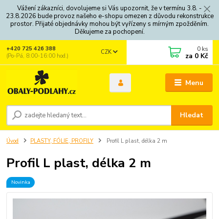
Vážení zákazníci, dovolujeme si Vás upozornit, že v termínu 3.8. -
23.8.2026 bude provoz našeho e-shopu omezen z důvodu rekonstrukce
prostor. Přijaté objednávky mohou být vyřízeny s mírným zpožděním.
Děkujeme za pochopení.
0
ks
+420 725 426 388
CZK
za
0 Kč
(Po-Pá, 8:00-16:00 hod.)
Menu
Hledat
Úvod
PLASTY, FÓLIE, PROFILY
Profil L plast, délka 2 m
Profil L plast, délka 2 m
Novinka