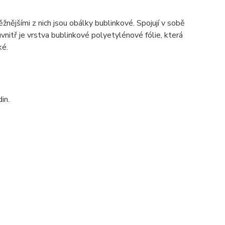
žnějšími z nich jsou obálky bublinkové. Spojují v sobě
vnitř je vrstva bublinkové polyetylénové fólie, která
ké.
in.