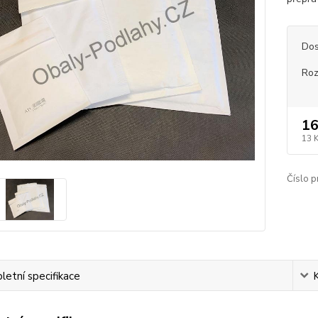
Dos
Roz
16
13 
Číslo p
etní specifikace