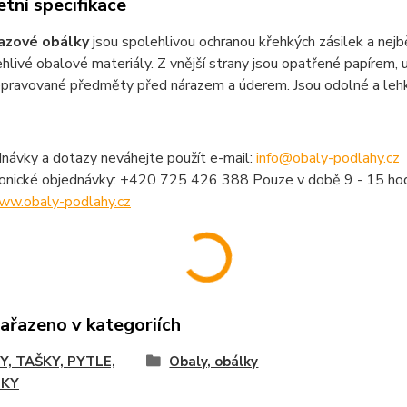
tní specifikace
razové obálky
jsou spolehlivou ochranou křehkých zásilek a nejbě
hlivé obalové materiály. Z vnější strany jsou opatřené papírem, u
řepravované předměty před nárazem a úderem. Jsou odolné a leh
návky a dotazy neváhejte použít e-mail:
info@obaly-podlahy.cz
fonické objednávky: +420 725 426 388 Pouze v době 9 - 15 hod
ww.obaly-podlahy.cz
zařazeno v kategoriích
Y, TAŠKY, PYTLE,
Obaly, obálky
LKY