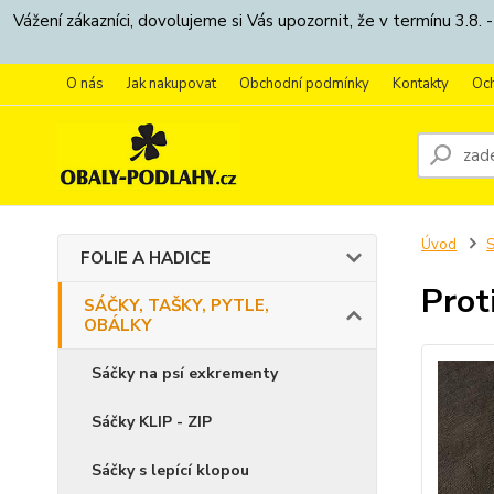
Vážení zákazníci, dovolujeme si Vás upozornit, že v termínu 3.
O nás
Jak nakupovat
Obchodní podmínky
Kontakty
Oc
Úvod
S
FOLIE A HADICE
Prot
SÁČKY, TAŠKY, PYTLE,
OBÁLKY
Sáčky na psí exkrementy
Sáčky KLIP - ZIP
Sáčky s lepící klopou