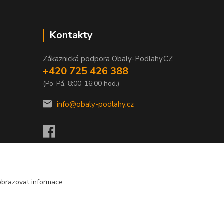
Kontakty
Zákaznická podpora Obaly-Podlahy.CZ
+420 725 426 388
(Po-Pá, 8:00-16:00 hod.)
info@obaly-podlahy.cz
obrazovat informace