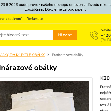
8. - 23.8.2026 bude provoz našeho e-shopu omezen z důvodu rekon
zpožděním. Děkujeme za pochopení.
hrana soukromí
Reklamace
Nevíte
Hledat
+420
(Po-Pá
ÁČKY, TAŠKY, PYTLE, OBÁLKY
Protinárazové obálky
inárazové obálky
K20
Protin
nejběžn
spoleh
uvnitř 
přepra