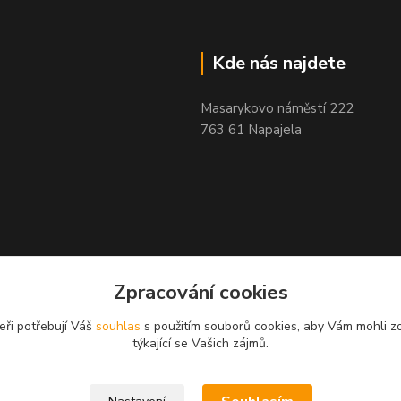
Kde nás najdete
Masarykovo náměstí 222
763 61 Napajela
Zpracování cookies
eři potřebují Váš
souhlas
s použitím souborů cookies, aby Vám mohli z
týkající se Vašich zájmů.