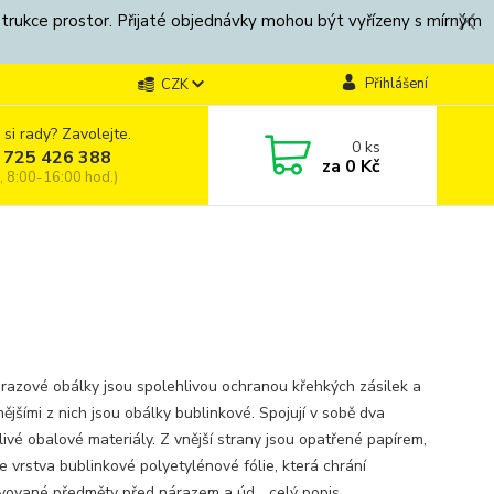
strukce prostor. Přijaté objednávky mohou být vyřízeny s mírným
Přihlášení
CZK
 si rady? Zavolejte.
0
ks
 725 426 388
za
0 Kč
, 8:00-16:00 hod.)
árazové obálky jsou spolehlivou ochranou křehkých zásilek a
ějšími z nich jsou obálky bublinkové. Spojují v sobě dva
livé obalové materiály. Z vnější strany jsou opatřené papírem,
je vrstva bublinkové polyetylénové fólie, která chrání
vované předměty před nárazem a úd...
celý popis