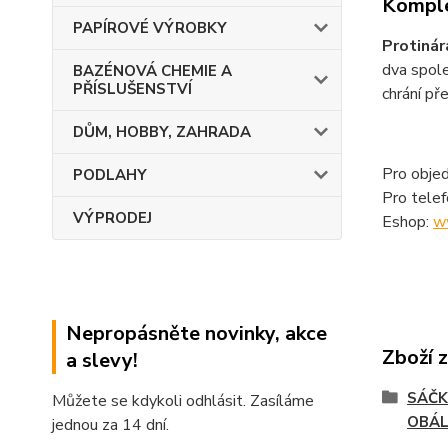
Komple
PAPÍROVÉ VÝROBKY
Protiná
dva spole
BAZÉNOVÁ CHEMIE A
PŘÍSLUŠENSTVÍ
chrání p
DŮM, HOBBY, ZAHRADA
Pro objed
PODLAHY
Pro tele
VÝPRODEJ
Eshop:
w
Nepropásněte novinky, akce
Zboží 
a slevy!
SÁČK
Můžete se kdykoli odhlásit. Zasíláme
OBÁ
jednou za 14 dní.