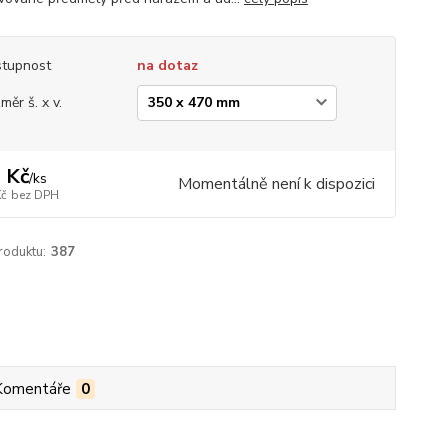
tupnost
na dotaz
měr š. x v.
 Kč
/
ks
Momentálně není k dispozici
Kč
bez DPH
roduktu:
387
Komentáře
0