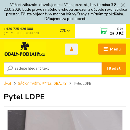
Vážení zákazníci, dovolujeme si Vás upozornit, že v termínu 3.8. -
23.8.2026 bude provoz našeho e-shopu omezen z důvodu rekonstrukce
prostor. Přijaté objednávky mohou být vyřízeny s mírným zpožděním.
Děkujeme za pochopení.
0
ks
+420 725 426 388
CZK
za
0 Kč
(Po-Pá, 8:00-16:00 hod.)
Menu
Hledat
Úvod
SÁČKY, TAŠKY, PYTLE, OBÁLKY
Pytel LDPE
Pytel LDPE