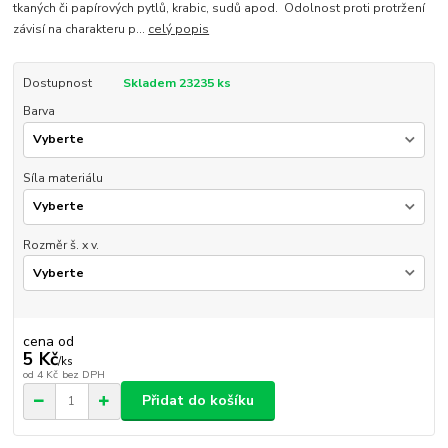
tkaných či papírových pytlů, krabic, sudů apod. Odolnost proti protržení
závisí na charakteru p...
celý popis
Dostupnost
Skladem 23235 ks
Barva
Síla materiálu
Rozměr š. x v.
cena od
5 Kč
/
ks
od
4 Kč
bez DPH
Přidat do košíku