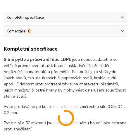
Kompletní specifikace
Komentáře
0
Kompletní specifikace
Silné pytle z průsvitné fólie LDPE
jsou nepostradatelné ve
většině provozoven ať už k balení, uskladnění či přemístění
nejrůznějších materiálů a předmětů. Poslouží i jako vložky do
jiných obalů, tzn. do tkaných či papírových pytlů, krabic, sudů
apod. Odolnost proti protržení závisí na charakteru předmětů,
jejich množství či ostré hrany by mohly vést k narušení soudržnost
stěn a svárů.
Pytle prodáváme po kusech v několika rozměrech a síle 0,05, 0,1 a
0,2 mm.
Pytle o síle 50 mikronů jsou určeny k běžnému balení jako ochrana
proti znečištění.