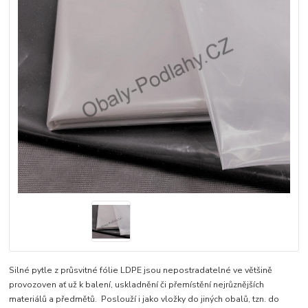
Silné pytle z průsvitné fólie LDPE jsou nepostradatelné ve většině
provozoven ať už k balení, uskladnění či přemístění nejrůznějších
materiálů a předmětů. Poslouží i jako vložky do jiných obalů, tzn. do