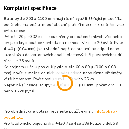
Kompletní specifikace
Rolo pytle 700 x 1100 mm
mají různé využití. Určující je tloušťka
použitého materiálu, neboť obecně platí, čím více mikronů, tím
více
pytel unese.
Pytle tl. 20 μ (0,02 mm)
, jsou určeny pro balení lehkých věcí nebo
jen jako krycí obal bez ohledu na nosnost. V roli je 20 pytlů.
Pytle
tl. 40 μ (0,04 mm),
jsou vhodné např. do stojanů na odpad nebo
jako vložka do kartonových obalů, plechových či plastových sudů.
V roli je 25 pytlů.
Ke stejnému účelu poslouží
pytle o síle 60 a 80 μ (0,06 a 0,08
mm),
navíc je možné do nich vkládat odpad nebo různé předměty
větší hmotnosti. Počet pytlů v roli - 20 nebo 25 ks.
Nejpevnější v sadě jsou
pytle o síle 100 μ (0,1 mm), počet v roli 10
nebo 15 ks pytlů.
Pro objednávky a dotazy neváhejte použít e-mail:
info@obaly-
podlahy.cz
Pro telefonické objednávky: +420 725 426 388 Pouze v době 9 -