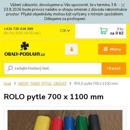
Vážení zákazníci, dovolujeme si Vás upozornit, že v termínu 3.8. -
23.8.2026 bude provoz našeho e-shopu omezen z důvodu rekonstrukce
prostor. Přijaté objednávky mohou být vyřízeny s mírným zpožděním.
Děkujeme za pochopení.
0
ks
+420 725 426 388
CZK
za
0 Kč
(Po-Pá, 8:00-16:00 hod.)
Menu
Hledat
Úvod
SÁČKY, TAŠKY, PYTLE, OBÁLKY
ROLO pytle 700 x 1100 mm
ROLO pytle 700 x 1100 mm